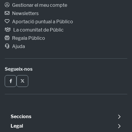
Gestionar el meu compte
Newsletters
Aportació puntual a Público
La comunitat de Públic
Regala Público
Ajuda
Segueix-nos
Seccions
Política
Legal