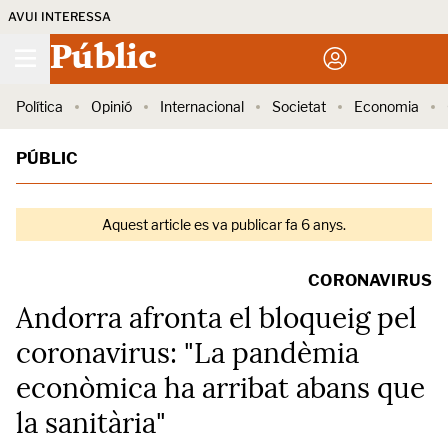
AVUI INTERESSA
Públic
Política
Opinió
Internacional
Societat
Economia
PÚBLIC
Aquest article es va publicar fa 6 anys.
CORONAVIRUS
Andorra afronta el bloqueig pel
coronavirus: "La pandèmia
econòmica ha arribat abans que
la sanitària"