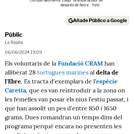
Comparte
Comenta
Llegir
Grandària
Color de
després
de lletra
fons
Añade Público a Google
Públic
La Ràpita
06/06/2024 19:09
Els voluntaris de la
Fundació CRAM
han
alliberat 28
tortugues marines
al
delta de
l'Ebre
. Es tracta d'exemplars de l'
espècie
Caretta
, que es van reintroduir a la zona on
les femelles van posar els nius l'estiu passat, i
que han assolit un pes d'entre 850 i 1650
grams. Dues romandran un temps dins del
programa perquè encara no presenten les