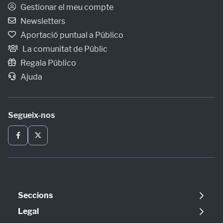
Gestionar el meu compte
Newsletters
Aportació puntual a Público
La comunitat de Públic
Regala Público
Ajuda
Segueix-nos
Seccions
Política
Legal