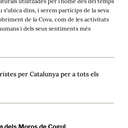
naturals utilitzades per l'home des del temps
u s'ubica dins, i serem partícips de la seva
cobriment de la Cova, com de les activitats
 humans i dels seus sentiments més
istes per Catalunya per a tots els
ca dels Moros de Cogul