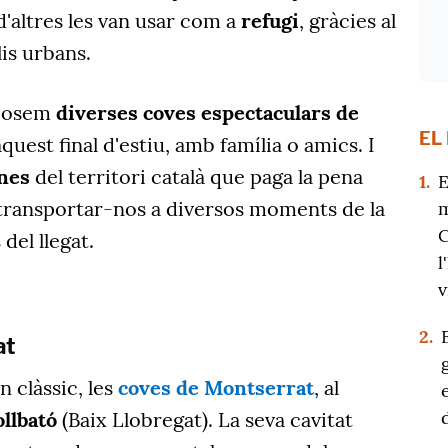
d'altres les van usar com a
refugi
, gràcies al
lis urbans.
oposem
diverses coves espectaculars de
EL
quest final d'estiu, amb família o amics. I
nes
del territori català que paga la pena
1.
E
 transportar-nos a diversos moments de la
m
C
 del llegat.
l
v
2.
at
 clàssic, les
coves de Montserrat
, al
llbató
(Baix Llobregat). La seva cavitat