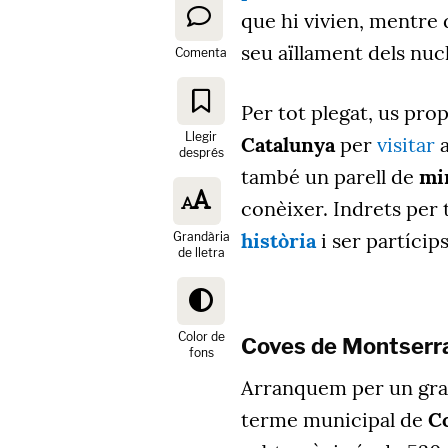
que hi vivien, mentre 
seu aïllament dels nuc
Comenta
Per tot plegat, us pr
Llegir
Catalunya
per
visitar
a
després
també un parell de
mi
conèixer. Indrets per
història
i ser partícips
Grandària
de lletra
Color de
Coves de Montserr
fons
Arranquem per un gran
terme municipal de
Co