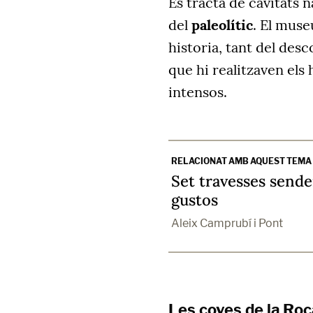
Es tracta de cavitats 
del
paleolític
. El muse
historia, tant del des
que hi realitzaven els
intensos.
RELACIONAT AMB AQUEST TEMA
Set travesses sender
gustos
Aleix Camprubí i Pont
Les coves de la Ro