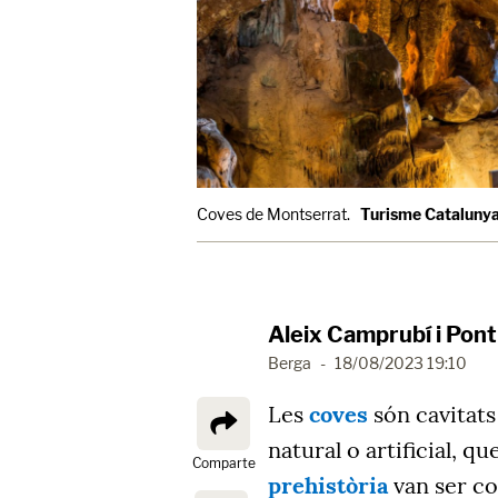
Coves de Montserrat.
Turisme Cataluny
Aleix Camprubí i Pont
Berga
-
18/08/2023 19:10
Les
coves
són cavitats
natural o artificial, q
Comparte
prehistòria
van ser co