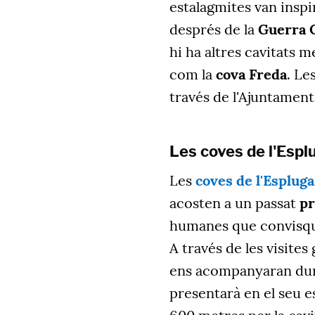
estalagmites van inspir
després de la
Guerra C
hi ha altres cavitats 
com la
cova Freda
. Le
través de l'Ajuntament
Les coves de l'Espl
Les
coves de l'Espluga
acosten a un passat
pr
humanes que convisque
A través de les visites
ens acompanyaran duran
presentarà en el seu e