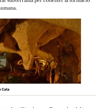
tat subterrània per conèixer la formació
 humana.
e Cata