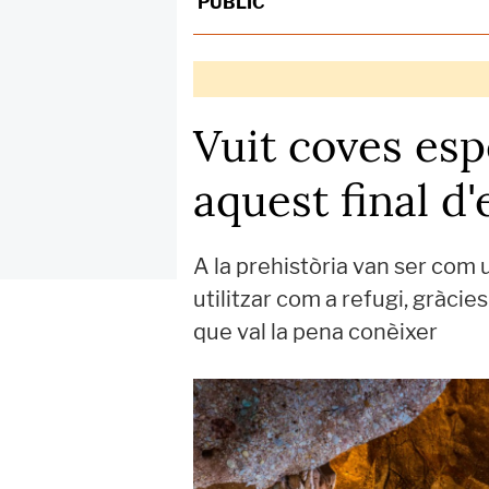
PÚBLIC
Vuit coves esp
aquest final d'
A la prehistòria van ser com 
utilitzar com a refugi, gràci
que val la pena conèixer