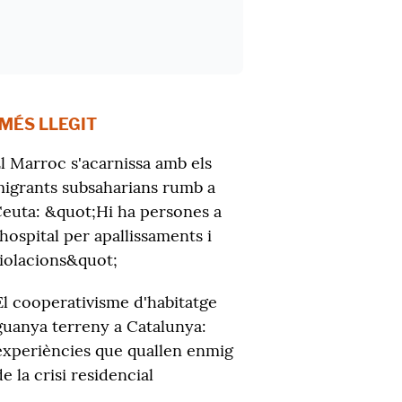
 MÉS LLEGIT
l Marroc s'acarnissa amb els
igrants subsaharians rumb a
euta: &quot;Hi ha persones a
'hospital per apallissaments i
iolacions&quot;
El cooperativisme d'habitatge
guanya terreny a Catalunya:
experiències que quallen enmig
de la crisi residencial