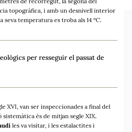
metres de recorregut, la segona del
ia topogràfica, i amb un desnivell interior
La seva temperatura es troba als 14 ºC.
eològics per resseguir el passat de
e XVI, van ser inspeccionades a final del
ió sistemàtica és de mitjan segle XIX.
audí
les va visitar, i les estalactites i