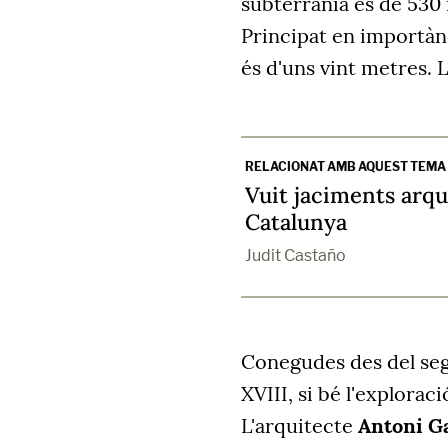
subterrània és de 530 
Principat en importànc
és d'uns vint metres. 
RELACIONAT AMB AQUEST TEMA
Vuit jaciments arqu
Catalunya
Judit Castaño
Conegudes des del segl
XVIII, si bé l'explorac
L'arquitecte
Antoni G