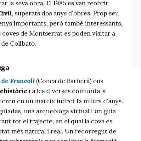
ar la seva obra. El 1985 es van reobrir
ivil
, superats dos anys d'obres. Prop seu
menys importants, però també interessants,
s coves de Montserrat es poden visitar a
 de Collbató.
uga
 de Francolí
(Conca de Barberà) ens
ehistòric
i a les diverses comunitats
ren en un mateix indret fa milers d'anys.
 guiades, una arqueòloga virtual i un guia
t tot el trajecte, en el qual la cova es
stat més natural i real. Un recorregut de