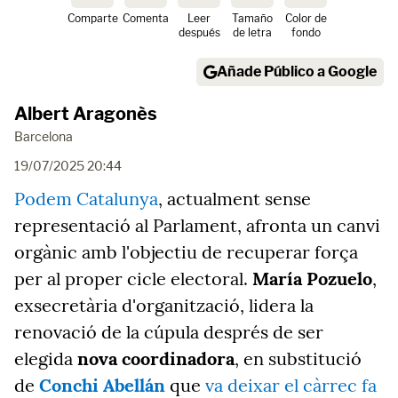
Comparte
Comenta
Leer
Tamaño
Color de
después
de letra
fondo
Añade Público a Google
Albert Aragonès
Barcelona
19/07/2025 20:44
Podem Catalunya
, actualment sense
representació al Parlament, afronta un canvi
orgànic amb l'objectiu de recuperar força
per al proper cicle electoral.
María Pozuelo
,
exsecretària d'organització, lidera la
renovació de la cúpula després de ser
elegida
nova coordinadora
, en substitució
de
Conchi Abellán
que
va deixar el càrrec fa