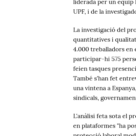
liderada per un equip 
UPF, i de la investiga
La investigació del pr
quantitatives i qualita
4.000 treballadors en e
participar-hi 575 pers
feien tasques presenci
També s'han fet entrev
una vintena a Espanya,
sindicals, governament
L'anàlisi feta sota el 
en plataformes "ha posa
protecció laboral mode