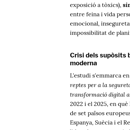
exposició a tòxics),
si
entre feina i vida per
emocional, inseguretat
impossibilitat de planif
Crisi dels supòsits 
moderna
L'estudi s'emmarca en
reptes per a la segureta
transformació digital 
2022 i el 2025, en què
de set països europeus
Espanya, Suècia i el Re