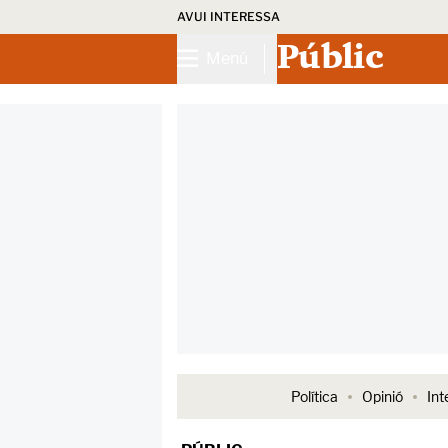
AVUI INTERESSA
Públic
Menú
Política
Opinió
Int