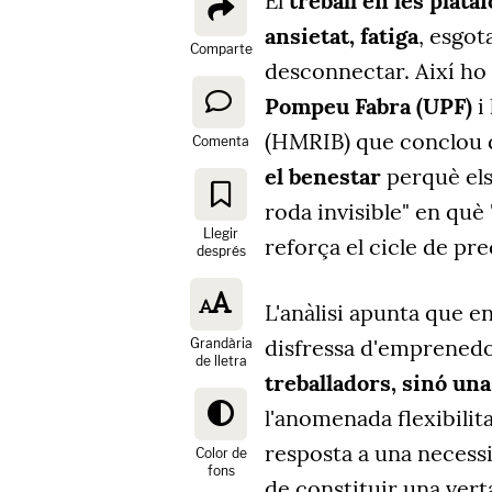
El
treball en les plata
ansietat, fatiga
, esgot
Comparte
desconnectar. Així ho 
Pompeu Fabra (UPF)
i 
(HMRIB) que conclou q
Comenta
el benestar
perquè els
roda invisible" en què 
Llegir
reforça el cicle de pr
després
L'anàlisi apunta que e
disfressa d'emprenedo
Grandària
de lletra
treballadors, sinó una
l'anomenada flexibilit
resposta a una necessi
Color de
fons
de constituir una vert