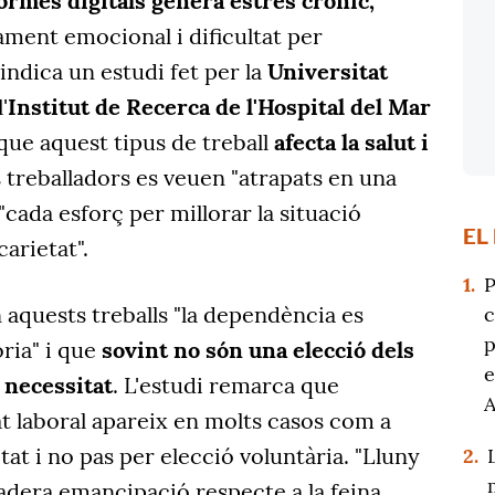
formes digitals genera estrès crònic,
ament emocional i dificultat per
indica un estudi fet per la
Universitat
l'
Institut de Recerca de l'Hospital del Mar
ue aquest tipus de treball
afecta la salut i
 treballadors es veuen "atrapats en una
"cada esforç per millorar la situació
EL
ecarietat".
1.
P
n aquests treballs "la dependència es
c
p
ria" i que
sovint no són una elecció dels
e
 necessitat
. L'estudi remarca que
at laboral apareix en molts casos com a
tat i no pas per elecció voluntària. "Lluny
2.
adera emancipació respecte a la feina