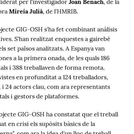
liderat per l'investigador
Joan Benach
, de la
dora
Mireia Julià
, de l'HMRIB.
ojecte GIG-OSH s'ha fet combinant anàlisis
tives. S'han realitzat enquestes a gairebé
ls set països analitzats. A Espanya van
ones a la primera onada, de les quals 186
als i 388 treballaven de forma remota.
istes en profunditat a 124 treballadors,
 i 24 actors clau, com ara representants
als i gestors de plataformes.
projecte GIG-OSH ha constatat que el treball
t en crisi els supòsits bàsics de la
rna", com ara la idea d'un lloc de treball