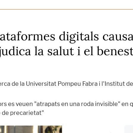
lataformes digitals caus
rjudica la salut i el bene
rca de la Universitat Pompeu Fabra i l'Institut d
rs es veuen "atrapats en una roda invisible" en q
le de precarietat"