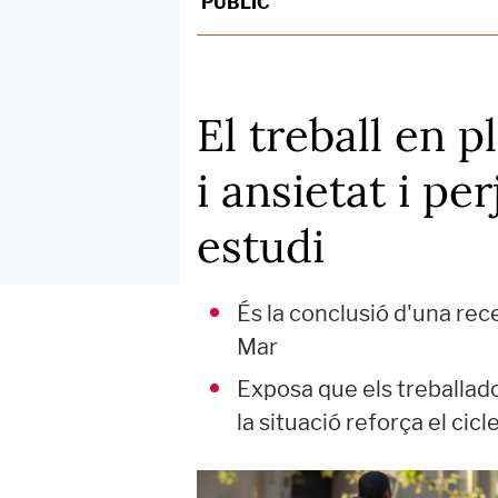
PÚBLIC
El treball en p
i ansietat i pe
estudi
És la conclusió d'una rece
Mar
Exposa que els treballado
la situació reforça el cic