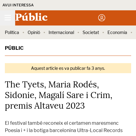
AVUI INTERESSA
Públic
Política
Opinió
Internacional
Societat
Economia
PÚBLIC
Aquest article es va publicar fa 3 anys.
The Tyets, Maria Rodés,
Sidonie, Magalí Sare i Crim,
premis Altaveu 2023
El festival també reconeix el certamen maresmenc
Poesia i + i la botiga barcelonina Ultra-Local Records