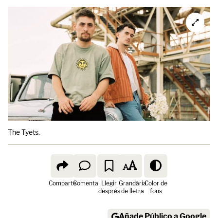
The Tyets.
Comparte
Comenta
Llegir
Grandària
Color de
després
de lletra
fons
Añade Público a Google