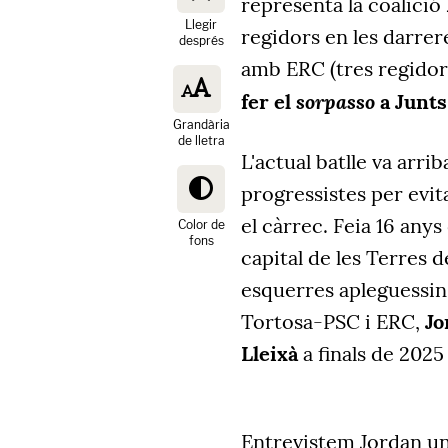
representa la coalició
Llegir
regidors en les darrer
després
amb ERC (tres regidors
sorpasso
fer el
a Junts
Grandària
de lletra
L'actual batlle va arri
progressistes per evita
el càrrec. Feia 16 any
Color de
fons
capital de les Terres d
esquerres apleguessin
Tortosa-PSC i ERC,
Jo
Lleixà
a finals de 202
Entrevistem Jordan un 