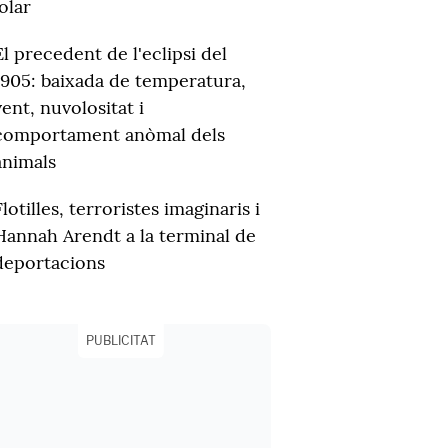
olar
El precedent de l'eclipsi del
1905: baixada de temperatura,
vent, nuvolositat i
comportament anòmal dels
animals
Flotilles, terroristes imaginaris i
Hannah Arendt a la terminal de
deportacions
PUBLICITAT