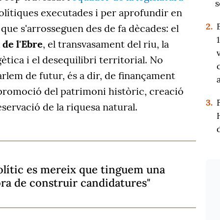
s
polítiques executades i per aprofundir en
2.
que s'arrosseguen des de fa dècades: el
de l'Ebre
, el transvasament del riu, la
ica i el desequilibri territorial. No
rlem de futur, és a dir, de finançament
promoció del patrimoni històric, creació
3.
reservació de la riquesa natural.
olític es mereix que tinguem una
ora de construir candidatures"