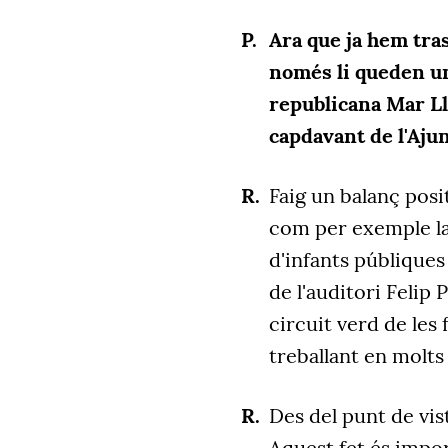
Ara que ja hem tras
només li queden un
republicana Mar Lle
capdavant de l'Aj
Faig un balanç posi
com per exemple la
d'infants públiques
de l'auditori Felip 
circuit verd de les 
treballant en molts
Des del punt de vis
Aquest fet és impo