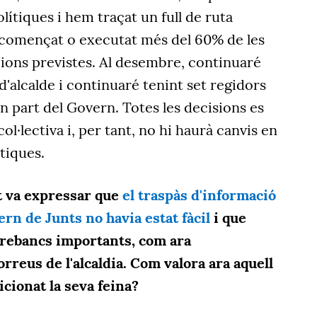
ítiques i hem traçat un full de ruta
n començat o executat més del 60% de les
ions previstes. Al desembre, continuaré
d'alcalde i continuaré tenint set regidors
 part del Govern. Totes les decisions es
l·lectiva i, per tant, no hi haurà canvis en
ítiques.
at va expressar que
el traspàs d'informació
rn de Junts no havia estat fàcil
i que
trebancs importants, com ara
rreus de l'alcaldia. Com valora ara aquell
icionat la seva feina?