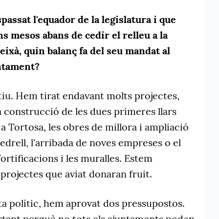
passat l'equador de la legislatura i que
s mesos abans de cedir el relleu a la
ixà, quin balanç fa del seu mandat al
untament?
tiu. Hem tirat endavant molts projectes,
 construcció de les dues primeres llars
 a Tortosa, les obres de millora i ampliació
Pedrell, l'arribada de noves empreses o el
fortificacions i les muralles. Estem
 projectes que aviat donaran fruit.
ta polític, hem aprovat dos pressupostos.
rtant perquè no tots els ajuntaments poden