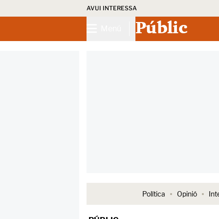
AVUI INTERESSA
Públic
Menú
Política
Opinió
Int