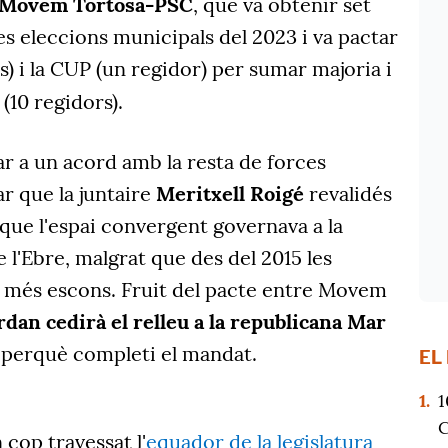
Movem Tortosa-PSC
, que va obtenir set
es eleccions municipals del 2023 i va pactar
) i la CUP (un regidor) per sumar majoria i
(10 regidors).
bar a un acord amb la resta de forces
r que la juntaire
Meritxell Roigé
revalidés
s que l'espai convergent governava a la
e l'Ebre, malgrat que des del 2015 les
 més escons. Fruit del pacte entre Movem
rdan cedirà el relleu a la republicana Mar
5 perquè completi el mandat.
EL
1.
1
C
cop travessat l'
equador de la legislatura