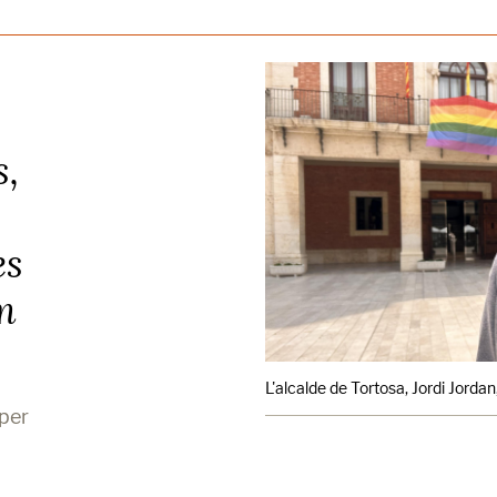
s,
es
m
L'alcalde de Tortosa, Jordi Jordan
 per