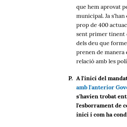
que hem aprovat pol
municipal. Ja s'ha
prop de 400 actuac
sent primer tinent 
dels deu que formen
prenen de manera co
relació amb les pol
A l'inici del mand
amb l'anterior Gove
s'havien trobat en
l'esborrament de co
inici i com ha cond