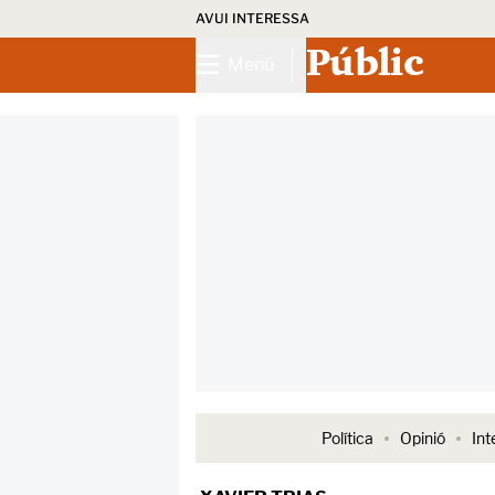
AVUI INTERESSA
Públic
Menú
Política
Opinió
Int