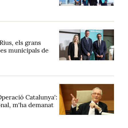
Rius, els grans
 les municipals de
'Operació Catalunya':
sonal, m'ha demanat