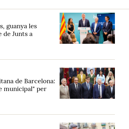
as, guanya les
e de Junts a
itana de Barcelona:
e municipal" per