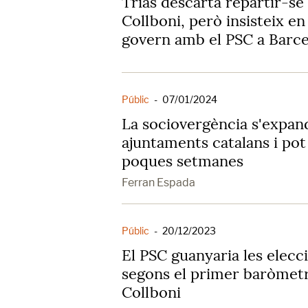
Trias descarta repartir-se 
Collboni, però insisteix e
govern amb el PSC a Barc
Públic
-
07/01/2024
La sociovergència s'expan
ajuntaments catalans i po
poques setmanes
Ferran Espada
Públic
-
20/12/2023
El PSC guanyaria les elecc
segons el primer baròmetr
Collboni