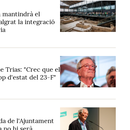
 mantindrà el
grat la integració
ia
 Trias: "Crec que el
p d'estat del 23-F"
ida de l'Ajuntament
 no hi serà