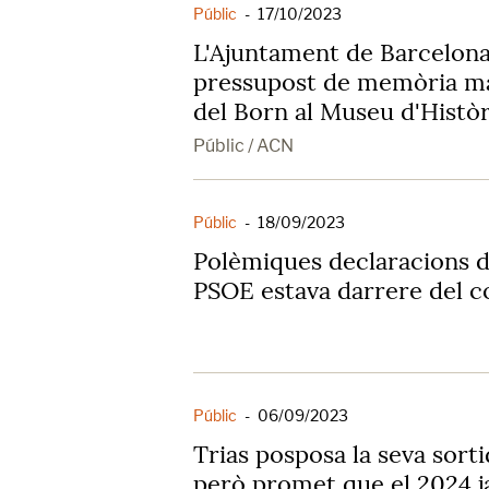
Públic
-
17/10/2023
L'Ajuntament de Barcelona
pressupost de memòria mal
del Born al Museu d'Històr
Públic / ACN
Públic
-
18/09/2023
Polèmiques declaracions de
PSOE estava darrere del co
Públic
-
06/09/2023
Trias posposa la seva sort
però promet que el 2024 ja