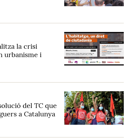
itza la crisi
n urbanisme i
solució del TC que
oguers a Catalunya