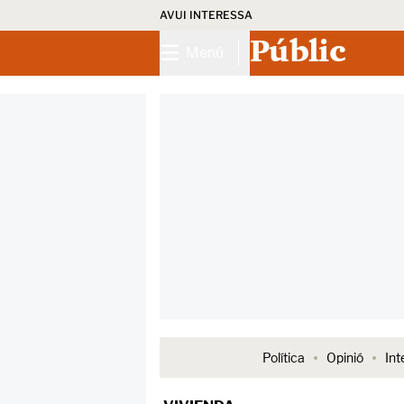
AVUI INTERESSA
Públic
Menú
Política
Opinió
Int