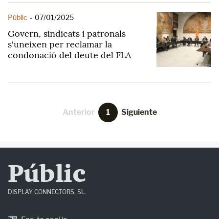
Públic
-
07/01/2025
Govern, sindicats i patronals
s'uneixen per reclamar la
condonació del deute del FLA
Anterior
1
Siguiente
Públic
DISPLAY CONNECTORS, SL.