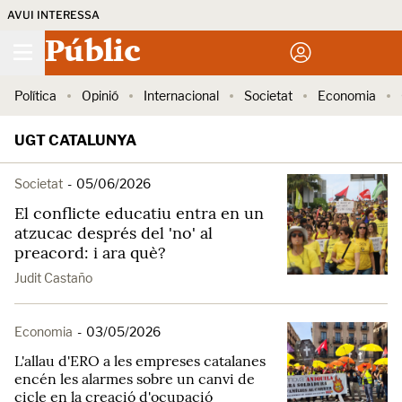
AVUI INTERESSA
Públic
Política
Opinió
Internacional
Societat
Economia
UGT CATALUNYA
Societat
-
05/06/2026
El conflicte educatiu entra en un
atzucac després del 'no' al
preacord: i ara què?
Judit Castaño
Economia
-
03/05/2026
L'allau d'ERO a les empreses catalanes
encén les alarmes sobre un canvi de
cicle en la creació d'ocupació