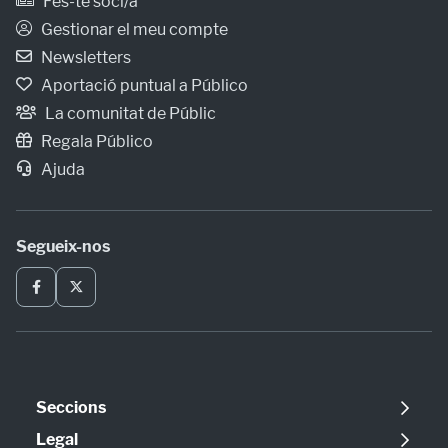
Fes-te soci/a
Gestionar el meu compte
Newsletters
Aportació puntual a Público
La comunitat de Públic
Regala Público
Ajuda
Segueix-nos
Seccions
Política
Legal