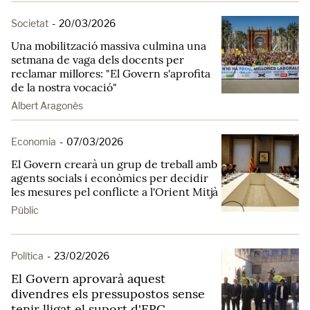
Societat
-
20/03/2026
Una mobilització massiva culmina una
setmana de vaga dels docents per
reclamar millores: "El Govern s'aprofita
de la nostra vocació"
Albert Aragonès
Economia
-
07/03/2026
El Govern crearà un grup de treball amb
agents socials i econòmics per decidir
les mesures pel conflicte a l'Orient Mitjà
Públic
Política
-
23/02/2026
El Govern aprovarà aquest
divendres els pressupostos sense
tenir lligat el suport d'ERC