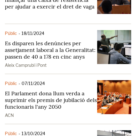
per ajudar a exercir el dret de vaga
Públic
-
18/11/2024
Es disparen les denúncies per
assetjament laboral a la Generalitat:
passen de 40 a 178 en cinc anys
Aleix Camprubí i Pont
Públic
-
07/11/2024
El Parlament dona llum verda a
suprimir els premis de jubilació dels
funcionaris l'any 2050
ACN
Públic
-
13/10/2024