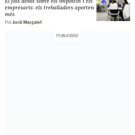
El fals debat sobre els impostos i els
empresaris: els treballadors aporten
més
Por
Jordi Margalef
PUBLICIDAD