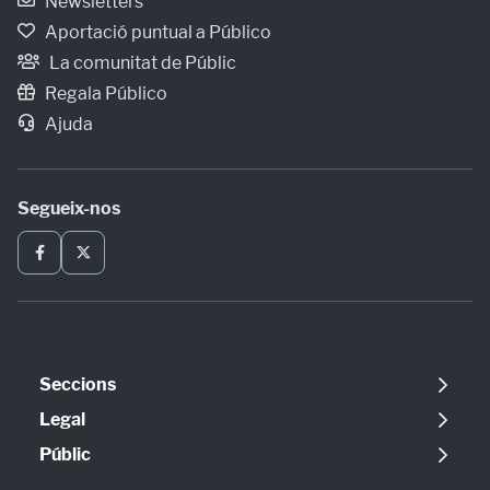
Newsletters
Aportació puntual a Público
La comunitat de Públic
Regala Público
Ajuda
Segueix-nos
Seccions
Política
Legal
Opinió
Avís legal
Públic
Internacional
Política de cookies
Qui som