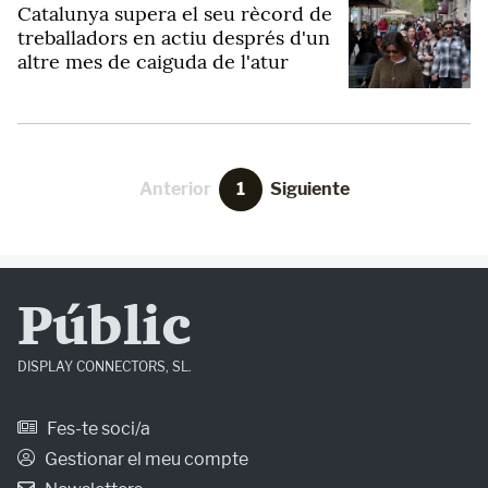
Catalunya supera el seu rècord de
treballadors en actiu després d'un
altre mes de caiguda de l'atur
Anterior
1
Siguiente
Públic
DISPLAY CONNECTORS, SL.
Fes-te soci/a
Gestionar el meu compte