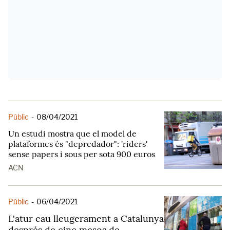
Públic
-
08/04/2021
Un estudi mostra que el model de
plataformes és "depredador": 'riders'
sense papers i sous per sota 900 euros
ACN
Públic
-
06/04/2021
L'atur cau lleugerament a Catalunya
després de cinc mesos de