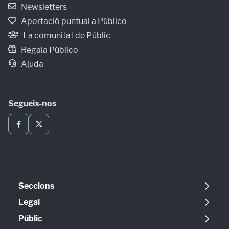
Newsletters
Aportació puntual a Público
La comunitat de Públic
Regala Público
Ajuda
Segueix-nos
Seccions
Política
Legal
Opinió
Avís legal
Públic
Internacional