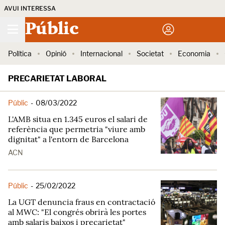
AVUI INTERESSA
Públic
Política
Opinió
Internacional
Societat
Economia
PRECARIETAT LABORAL
Públic
-
08/03/2022
L'AMB situa en 1.345 euros el salari de
referència que permetria "viure amb
dignitat" a l'entorn de Barcelona
ACN
Públic
-
25/02/2022
La UGT denuncia fraus en contractació
al MWC: "El congrés obrirà les portes
amb salaris baixos i precarietat"