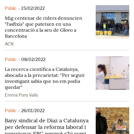
Públic
-
15/02/2022
Mig centenar de riders denuncien
"l'asfíxia" que pateixen en una
concentració a la seu de Glovo a
Barcelona
ACN
Públic
-
08/02/2022
La recerca científica a Catalunya,
abocada a la precarietat: "Per seguir
investigant sabia que no em podia
quedar"
Emma Pons Valls
Públic
-
26/01/2022
Bany sindical de Díaz a Catalunya
per defensar la reforma laboral i
pressionar ERC perquè s'hi sumi