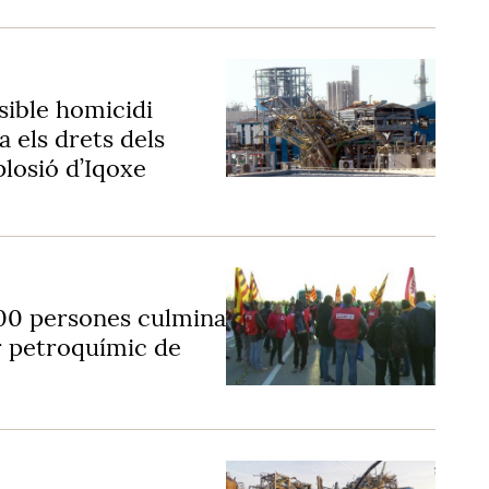
sible homicidi
a els drets dels
plosió d’Iqoxe
00 persones culmina
or petroquímic de