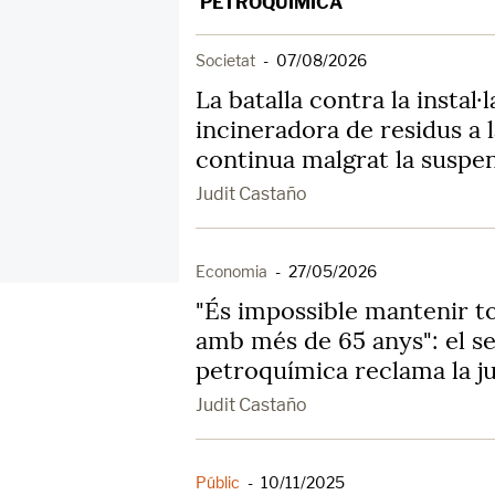
PETROQUÍMICA
Societat
-
07/08/2026
La batalla contra la instal·
incineradora de residus a 
continua malgrat la suspens
Judit Castaño
Economia
-
27/05/2026
"És impossible mantenir t
amb més de 65 anys": el se
petroquímica reclama la ju
Judit Castaño
Públic
-
10/11/2025