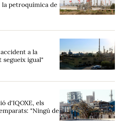
e la petroquímica de
accident a la
 segueix igual"
ió d'IQOXE, els
semparats: "Ningú de