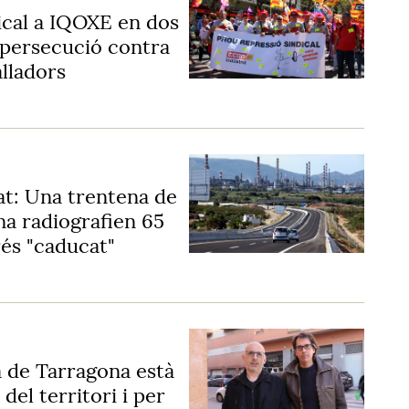
cal a IQOXE en dos
persecució contra
alladors
tat: Una trentena de
a radiografien 65
és "caducat"
a de Tarragona està
del territori i per