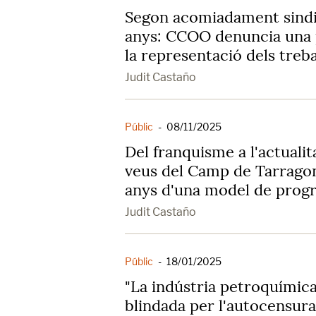
Segon acomiadament sindi
anys: CCOO denuncia una 
la representació dels treb
Judit Castaño
Públic
-
08/11/2025
Del franquisme a l'actuali
veus del Camp de Tarragon
anys d'una model de progr
Judit Castaño
Públic
-
18/01/2025
"La indústria petroquímic
blindada per l'autocensura 