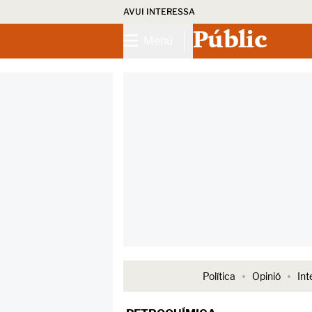
AVUI INTERESSA
Públic
Menú
Política
Opinió
Int