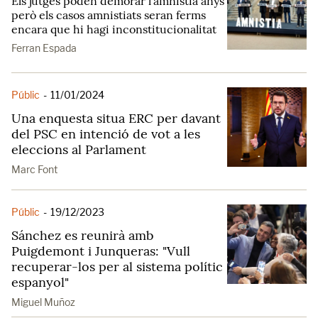
Els jutges poden demorar l'amnistia anys
però els casos amnistiats seran ferms
encara que hi hagi inconstitucionalitat
Ferran Espada
Públic
-
11/01/2024
Una enquesta situa ERC per davant
del PSC en intenció de vot a les
eleccions al Parlament
Marc Font
Públic
-
19/12/2023
Sánchez es reunirà amb
Puigdemont i Junqueras: "Vull
recuperar-los per al sistema polític
espanyol"
Miguel Muñoz