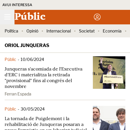
AVUI INTERESSA
Públic
Política
Opinió
Internacional
Societat
Economia
ORIOL JUNQUERAS
Públic
-
10/06/2024
Junqueras s'acomiada de l'Executiva
d'ERC i materialitza la retirada
"provisional" fins al congrés del
novembre
Ferran Espada
Públic
-
30/05/2024
La tornada de Puigdemont i la
rehabilitació de Junqueras posaran a