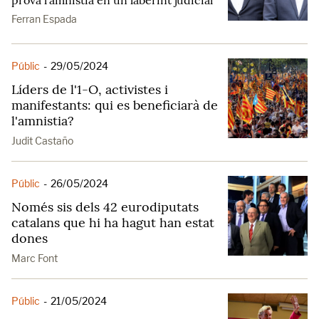
prova l'amnistia en un laberint judicial
Ferran Espada
Públic
-
29/05/2024
Líders de l'1-O, activistes i
manifestants: qui es beneficiarà de
l'amnistia?
Judit Castaño
Públic
-
26/05/2024
Només sis dels 42 eurodiputats
catalans que hi ha hagut han estat
dones
Marc Font
Públic
-
21/05/2024