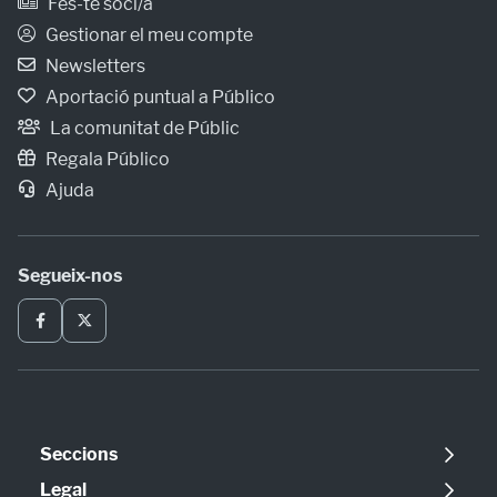
Fes-te soci/a
Gestionar el meu compte
Newsletters
Aportació puntual a Público
La comunitat de Públic
Regala Público
Ajuda
Segueix-nos
Seccions
Política
Legal