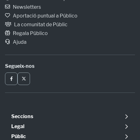
Newsletters
Aportació puntual a Público
La comunitat de Públic
Regala Público
Ajuda
Segueix-nos
Seccions
Política
Legal
Opinió
Avís legal
Públic