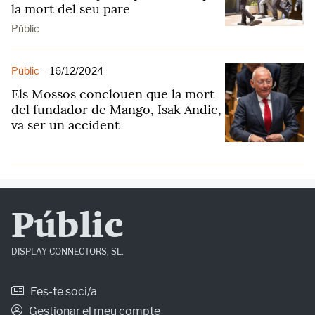
la mort del seu pare
Públic
Públic
-
16/12/2024
Els Mossos conclouen que la mort
del fundador de Mango, Isak Andic,
va ser un accident
Públic
DISPLAY CONNECTORS, SL.
Fes-te soci/a
Gestionar el meu compte