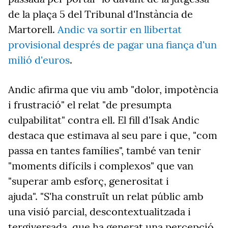
de la plaça 5 del Tribunal d'Instància de
Martorell.
Andic va sortir en llibertat
provisional després de pagar una fiança d'un
milió d'euros
.
Andic afirma que viu amb "dolor, impotència
i frustració" el relat "de presumpta
culpabilitat" contra ell. El fill d'Isak Andic
destaca que estimava al seu pare i que, "com
passa en tantes famílies", també van tenir
"moments difícils i complexos" que van
"superar amb esforç, generositat i
ajuda". "S'ha construït un relat públic amb
una visió parcial, descontextualitzada i
tergiversada, que ha generat una percepció