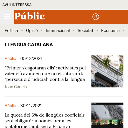
AVUI INTERESSA
Públic
Política
Opinió
Internacional
Societat
Economia
LLENGUA CATALANA
Públic
-
05/12/2021
"Primer s’esgotaran ells": activistes pel
valencià avancen que no els aturarà la
"persecució judicial" contra la llengua
Joan Canela
Públic
-
30/11/2021
La quota del 6% de llengües cooficials
serà obligatòria només per a les
plataformes amb seu a Espanya