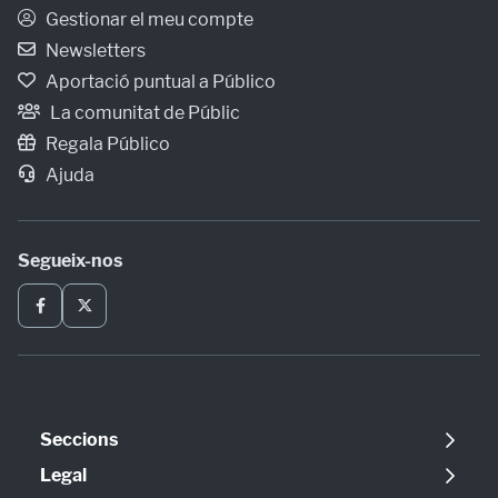
Gestionar el meu compte
Newsletters
Aportació puntual a Público
La comunitat de Públic
Regala Público
Ajuda
Segueix-nos
Seccions
Política
Legal