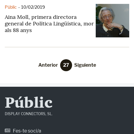
Públic
-
10/02/2019
Aina Moll, primera directora
general de Política Lingüística, mor
als 88 anys
Anterior
27
Siguiente
Públic
DISPLAY CONNECTORS, SL.
Fes-te soci/a