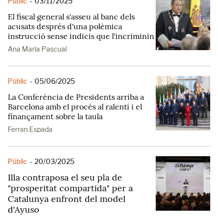
Públic
-
03/11/2025
El fiscal general s'asseu al banc dels
acusats després d'una polèmica
instrucció sense indicis que l'incriminin
Ana María Pascual
Públic
-
05/06/2025
La Conferència de Presidents arriba a
Barcelona amb el procés al ralentí i el
finançament sobre la taula
Ferran Espada
Públic
-
20/03/2025
Illa contraposa el seu pla de
"prosperitat compartida" per a
Catalunya enfront del model
d'Ayuso