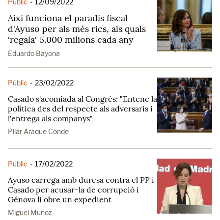
Públic
-
12/09/2022
Així funciona el paradís fiscal
d'Ayuso per als més rics, als quals
'regala' 5.000 milions cada any
Eduardo Bayona
Públic
-
23/02/2022
Casado s'acomiada al Congrés: "Entenc la
política des del respecte als adversaris i
l'entrega als companys"
Pilar Araque Conde
Públic
-
17/02/2022
Ayuso carrega amb duresa contra el PP i
Casado per acusar-la de corrupció i
Génova li obre un expedient
Miguel Muñoz