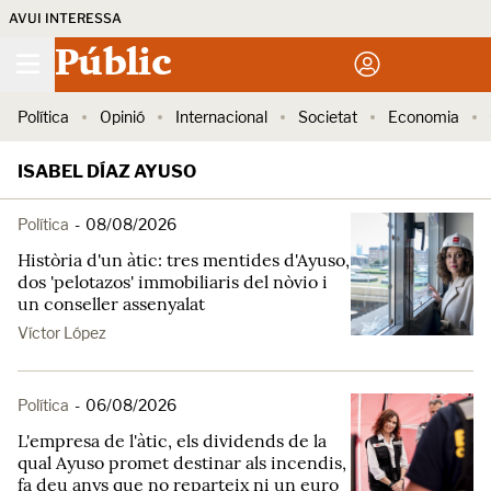
AVUI INTERESSA
Públic
Política
Opinió
Internacional
Societat
Economia
ISABEL DÍAZ AYUSO
Política
-
08/08/2026
Història d'un àtic: tres mentides d'Ayuso,
dos 'pelotazos' immobiliaris del nòvio i
un conseller assenyalat
Víctor López
Política
-
06/08/2026
L'empresa de l'àtic, els dividends de la
qual Ayuso promet destinar als incendis,
fa deu anys que no reparteix ni un euro