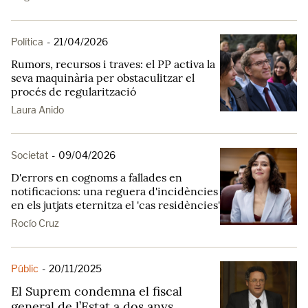
Política
-
21/04/2026
Rumors, recursos i traves: el PP activa la
seva maquinària per obstaculitzar el
procés de regularització
Laura Anido
Societat
-
09/04/2026
D'errors en cognoms a fallades en
notificacions: una reguera d'incidències
en els jutjats eternitza el 'cas residències'
Rocío Cruz
Públic
-
20/11/2025
El Suprem condemna el fiscal
general de l’Estat a dos anys