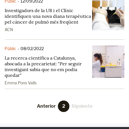
Públic
-
12/09/2022
Investigadors de la UB i el Clínic
identifiquen una nova diana terapèutica
pel càncer de pulmó més freqüent
ACN
Públic
-
08/02/2022
La recerca científica a Catalunya,
abocada a la precarietat: "Per seguir
investigant sabia que no em podia
quedar"
Emma Pons Valls
Anterior
2
Siguiente