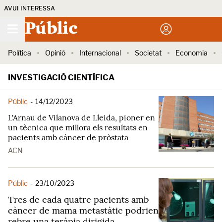
AVUI INTERESSA
Públic
Política
Opinió
Internacional
Societat
Economia
INVESTIGACIÓ CIENTÍFICA
Públic
-
14/12/2023
L'Arnau de Vilanova de Lleida, pioner en
un tècnica que millora els resultats en
pacients amb càncer de pròstata
ACN
Públic
-
23/10/2023
Tres de cada quatre pacients amb
càncer de mama metastàtic podrien
rebre una teràpia dirigida