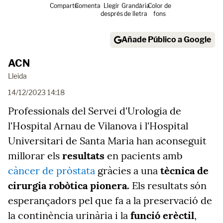
Comparte
Comenta
Llegir
Grandària
Color de
després
de lletra
fons
Añade Público a Google
ACN
Lleida
14/12/2023 14:18
Professionals del Servei d'Urologia de
l'Hospital Arnau de Vilanova i l'Hospital
Universitari de Santa Maria han aconseguit
millorar els
resultats
en pacients amb
càncer de pròstata
gràcies a una
tècnica de
cirurgia robòtica pionera.
Els resultats són
esperançadors pel que fa a la preservació de
la continència urinària i la
funció erèctil
,