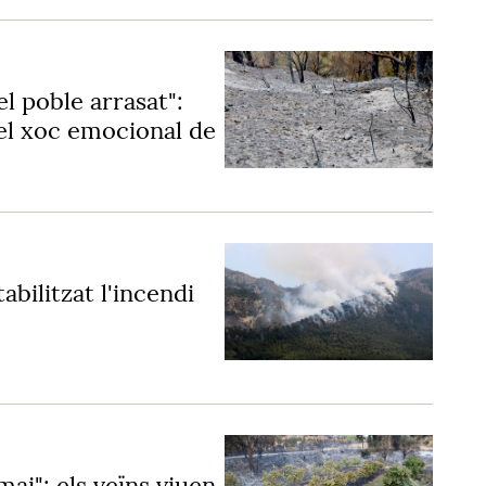
l poble arrasat":
 el xoc emocional de
bilitzat l'incendi
 mai": els veïns viuen