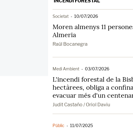
INCENDI FORESTAL
Societat
-
10/07/2026
Moren almenys 11 persones
Almeria
Raúl Bocanegra
Medi Ambient
-
03/07/2026
L'incendi forestal de la Bi
hectàrees, obliga a confina
evacuar més d'un centena
Judit Castaño / Oriol Daviu
Públic
-
11/07/2025