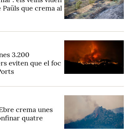
e Paüls que crema al
unes 3.200
s eviten que el foc
Ports
x Ebre crema unes
onfinar quatre