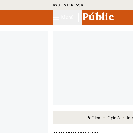
AVUI INTERESSA
Públic
Menú
Política
Opinió
Int