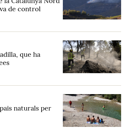
de la Catalunya Nord
iva de control
adilla, que ha
ees
spais naturals per