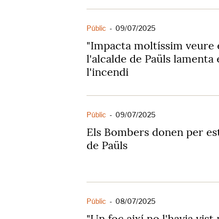
Públic
-
09/07/2025
"Impacta moltíssim veure e
l'alcalde de Paüls lamenta
l'incendi
Públic
-
09/07/2025
Els Bombers donen per esta
de Paüls
Públic
-
08/07/2025
"Un foc així no l'havia vist