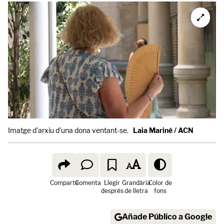
Imatge d'arxiu d'una dona ventant-se.
Laia Mariné / ACN
Comparte
Comenta
Llegir
Grandària
Color de
després
de lletra
fons
Añade Público a Google