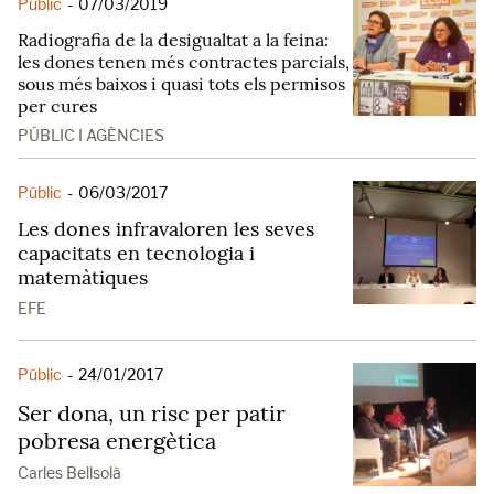
Públic
-
07/03/2019
Radiografia de la desigualtat a la feina:
les dones tenen més contractes parcials,
sous més baixos i quasi tots els permisos
per cures
PÚBLIC I AGÈNCIES
Públic
-
06/03/2017
Les dones infravaloren les seves
capacitats en tecnologia i
matemàtiques
EFE
Públic
-
24/01/2017
Ser dona, un risc per patir
pobresa energètica
Carles Bellsolà