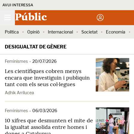
AVUI INTERESSA
Públic
Política
Opinió
Internacional
Societat
Economia
DESIGUALTAT DE GÈNERE
Feminismes
-
20/07/2026
Les científiques cobren menys
encara que investiguin i publiquin
tant com els seus col·legues
Adhik Arrilucea
Feminismes
-
06/03/2026
10 xifres que desmunten el mite de
la igualtat assolida entre homes i
dones a Catalunya