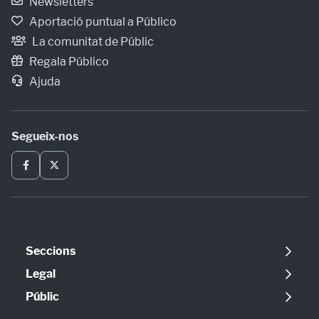
Newsletters
Aportació puntual a Público
La comunitat de Públic
Regala Público
Ajuda
Segueix-nos
Seccions
Política
Legal
Opinió
Avís legal
Públic
Internacional
Política de cookies
Qui som