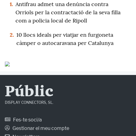
1.
Antifrau admet una denúncia contra
Orriols per la contractació de la seva filla
com a policia local de Ripoll
2.
10 llocs ideals per viatjar en furgoneta
càmper o autocaravana per Catalunya
Públic
DISPLAY CONNECTORS, SL.
Fes-te soci/a
Gestionar el meu compte