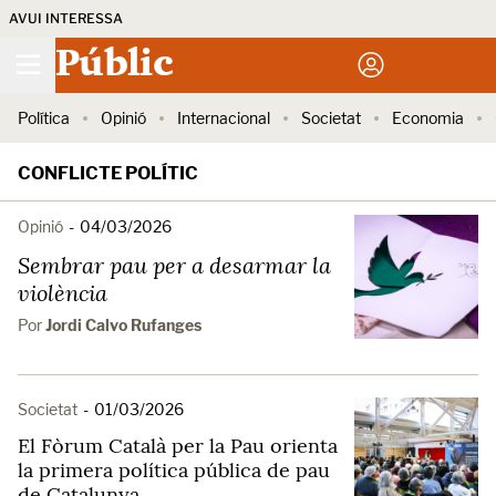
AVUI INTERESSA
Públic
Política
Opinió
Internacional
Societat
Economia
CONFLICTE POLÍTIC
Opinió
-
04/03/2026
Sembrar pau per a desarmar la
violència
Por
Jordi Calvo Rufanges
Societat
-
01/03/2026
El Fòrum Català per la Pau orienta
la primera política pública de pau
de Catalunya