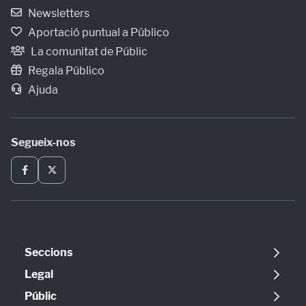
Newsletters
Aportació puntual a Público
La comunitat de Públic
Regala Público
Ajuda
Segueix-nos
Seccions
Política
Legal
Opinió
Avís legal
Públic