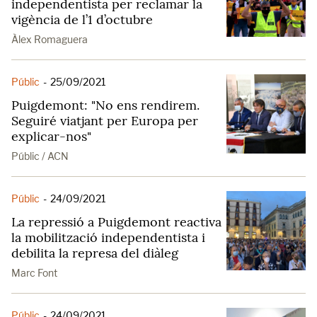
independentista per reclamar la
vigència de l’1 d’octubre
Àlex Romaguera
Públic
-
25/09/2021
Puigdemont: "No ens rendirem.
Seguiré viatjant per Europa per
explicar-nos"
Públic / ACN
Públic
-
24/09/2021
La repressió a Puigdemont reactiva
la mobilització independentista i
debilita la represa del diàleg
Marc Font
Públic
-
24/09/2021