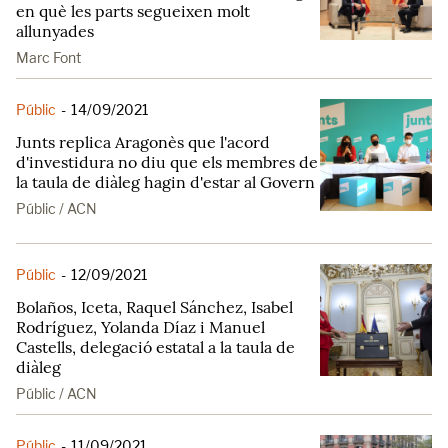
en què les parts segueixen molt
allunyades
Marc Font
Públic
-
14/09/2021
Junts replica Aragonès que l'acord
d'investidura no diu que els membres de
la taula de diàleg hagin d'estar al Govern
Públic / ACN
Públic
-
12/09/2021
Bolaños, Iceta, Raquel Sánchez, Isabel
Rodríguez, Yolanda Díaz i Manuel
Castells, delegació estatal a la taula de
diàleg
Públic / ACN
Públic
-
11/09/2021