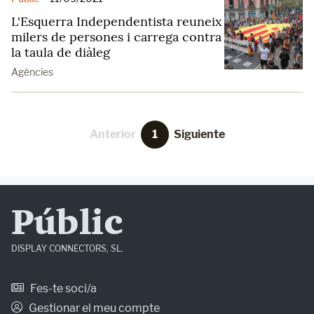
L'Esquerra Independentista reuneix
milers de persones i carrega contra
la taula de diàleg
Agències
Anterior
1
Siguiente
Públic
DISPLAY CONNECTORS, SL.
Fes-te soci/a
Gestionar el meu compte