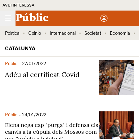
AVUI INTERESSA
Públic
Política
Opinió
Internacional
Societat
Economia
CATALUNYA
Públic
-
27/01/2022
Adéu al certificat Covid
Públic
-
24/01/2022
Elena nega cap "purga" i defensa els
canvis a la cúpula dels Mossos com
una "pràctica habitual"