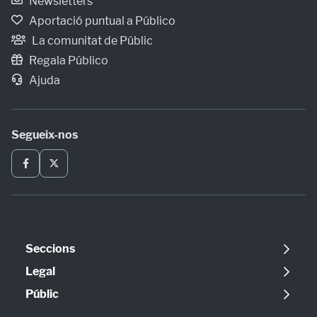
Newsletters
Aportació puntual a Público
La comunitat de Públic
Regala Público
Ajuda
Segueix-nos
Seccions
Política
Legal
Opinió
Avís legal
Públic
Internacional
Política de cookies
Qui som