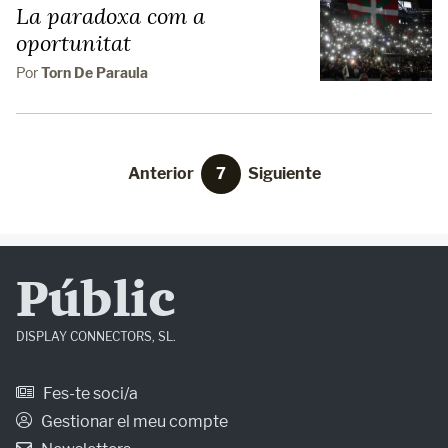
La paradoxa com a
oportunitat
Por
Torn De Paraula
Anterior
7
Siguiente
Públic
DISPLAY CONNECTORS, SL.
Fes-te soci/a
Gestionar el meu compte