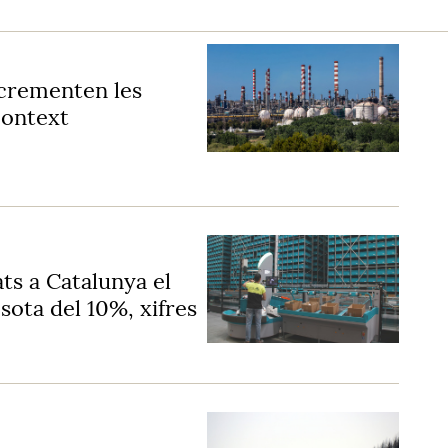
ncrementen les
context
ts a Catalunya el
sota del 10%, xifres