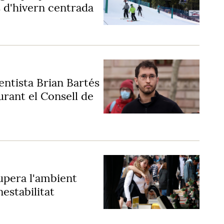
 d'hivern centrada
entista Brian Bartés
urant el Consell de
upera l'ambient
nestabilitat