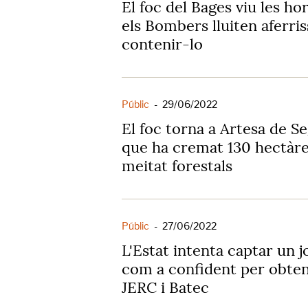
El foc del Bages viu les ho
els Bombers lluiten aferr
contenir-lo
Públic
-
29/06/2022
El foc torna a Artesa de S
que ha cremat 130 hectàre
meitat forestals
Públic
-
27/06/2022
L'Estat intenta captar un 
com a confident per obten
JERC i Batec