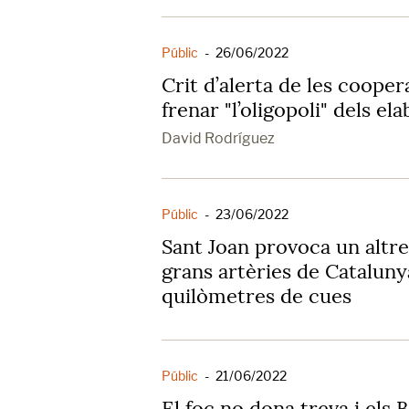
Públic
-
26/06/2022
Crit d’alerta de les cooper
frenar "l’oligopoli" dels el
David Rodríguez
Públic
-
23/06/2022
Sant Joan provoca un altre 
grans artèries de Catalun
quilòmetres de cues
Públic
-
21/06/2022
El foc no dona treva i els 