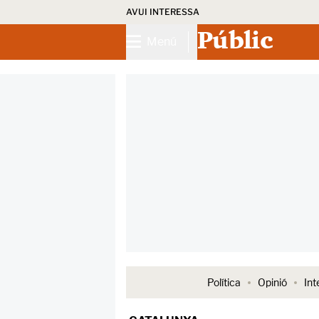
AVUI INTERESSA
Públic
Menú
Política
Opinió
Int