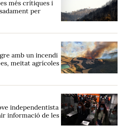
res més crítiques i
issadament per
egre amb un incendi
es, meitat agrícoles
jove independentista
ir informació de les