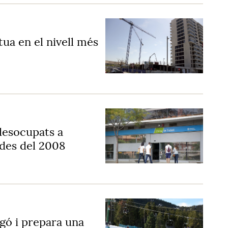
tua en el nivell més
desocupats a
des del 2008
gó i prepara una