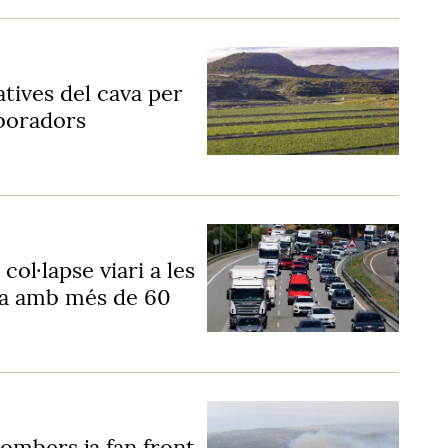
atives del cava per
aboradors
col·lapse viari a les
ya amb més de 60
Bombers ja fan front