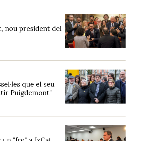
, nou president del
sel·les que el seu
vestir Puigdemont"
 un "fre" a JxCat