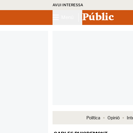
AVUI INTERESSA
Públic
Menú
Política
Opinió
Int