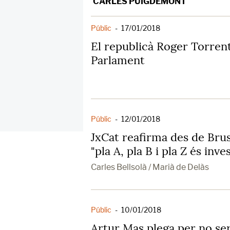
CARLES PUIGDEMONT
Públic
-
17/01/2018
El republicà Roger Torrent
Parlament
Públic
-
12/01/2018
JxCat reafirma des de Brus
"pla A, pla B i pla Z és in
Carles Bellsolà / Marià de Delàs
Públic
-
10/01/2018
Artur Mas plega per no ser