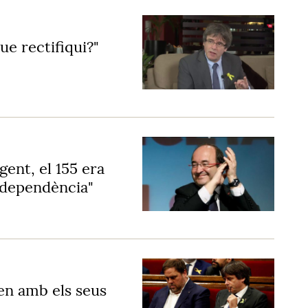
ue rectifiqui?"
gent, el 155 era
independència"
en amb els seus