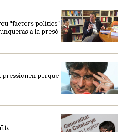
u "factors polítics"
Junqueras a la presó
el pressionen perquè
ïlla