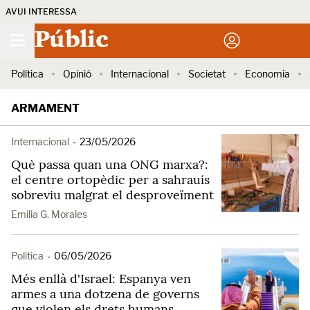
AVUI INTERESSA
Públic
Política
Opinió
Internacional
Societat
Economia
ARMAMENT
Internacional
-
23/05/2026
Què passa quan una ONG marxa?:
el centre ortopèdic per a sahrauís
sobreviu malgrat el desproveïment
Emilia G. Morales
Política
-
06/05/2026
Més enllà d'Israel: Espanya ven
armes a una dotzena de governs
que violen els drets humans