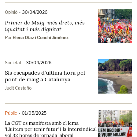
Opinió
-
30/04/2026
Primer de Maig: més drets, més
igualtat i més dignitat
Por
Elena Díaz i Conchi Jiménez
Societat
-
30/04/2026
Sis escapades d'ultima hora pel
pont de maig a Catalunya
Judit Castaño
Públic
-
01/05/2025
La CGT es manifesta amb el lema
'Lluitem per tenir futur' ​i la Intersindical
vol 32 hores de jornada laboral