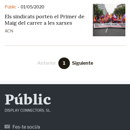
Públic
-
01/05/2020
Els sindicats porten el Primer de
Maig del carrer a les xarxes
ACN
Anterior
1
Siguiente
Públic
DISPLAY CONNECTORS, SL.
Fes-te soci/a