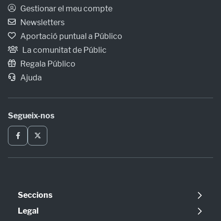
Gestionar el meu compte
Newsletters
Aportació puntual a Público
La comunitat de Públic
Regala Público
Ajuda
Segueix-nos
Seccions
Política
Legal