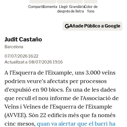
Comparte
Comenta
Llegir
Grandària
Color de
després
de lletra
fons
Añade Público a Google
Judit Castaño
Barcelona
07/07/2026 16:22
Actualitzat a
08/07/2026 19:16
A l'Esquerra de l'Eixample, uns 3.000 veïns
podrien veure's afectats per processos
d'expulsió en 90 blocs. És una de les dades
que recull el nou informe de l'Associació de
Veïns i Veïnes de l'Esquerra de l'Eixample
(AVVEE). Són 22 edificis més que fa només
cinc mesos,
quan va alertar que el barri ha