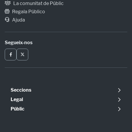
La comunitat de Públic
Regala Público
Ajuda
Segueix-nos
Seccions
Política
Legal
Opinió
Avís legal
Públic
Internacional
Política de cookies
Qui som
Societat
Política de privadesa
Contacte
Economia
Configuració de cookies