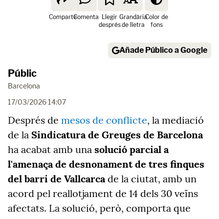
Comparte
Comenta
Llegir
Grandària
Color de
després
de lletra
fons
Añade Público a Google
Públic
Barcelona
17/03/2026 14:07
Després de
mesos de conflicte
, la mediació
de la
Sindicatura de Greuges de Barcelona
ha acabat amb una
solució parcial a
l'amenaça de desnonament de tres finques
del barri de Vallcarca
de la ciutat, amb un
acord pel reallotjament de 14 dels 30 veïns
afectats. La solució, però, comporta que