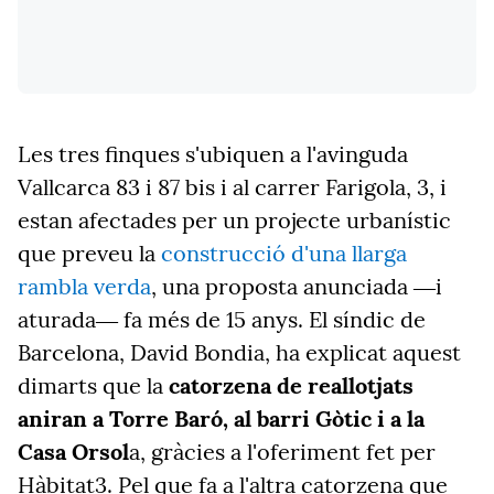
Les tres finques s'ubiquen
a l'avinguda
Vallcarca 83 i 87 bis i
al
carrer Farigola, 3,
i
estan afectades per un projecte urbanístic
que preveu la
construcció d'una llarga
rambla verda
, una proposta anunciada ―i
aturada― fa més de 15 anys.
El síndic de
Barcelona, David Bondia, ha explicat aquest
dimarts que l
a
catorzena de reallotjats
aniran a Torre Baró, al barri Gòtic i a la
Casa Orsol
a, gràcies a l'oferiment fet per
Hàbitat3. Pel que fa a l'altra catorzena que