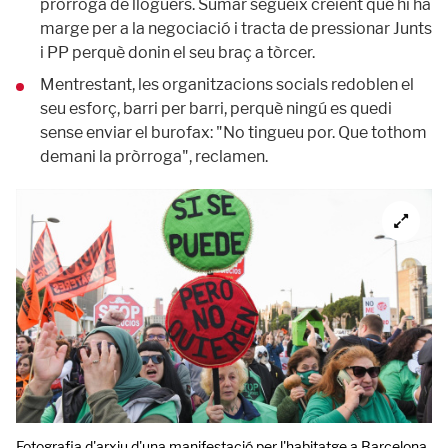
pròrroga de lloguers. Sumar segueix creient que hi ha
marge per a la negociació i tracta de pressionar Junts
i PP perquè donin el seu braç a tòrcer.
Mentrestant, les organitzacions socials redoblen el
seu esforç, barri per barri, perquè ningú es quedi
sense enviar el burofax: "No tingueu por. Que tothom
demani la pròrroga", reclamen.
Fotografia d'arxiu d'una manifestació per l'habitatge a Barcelona.
A