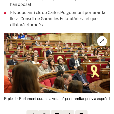
han oposat
Els populars i els de Carles Puigdemont portaran la
llei al Consell de Garanties Estatutàries, fet que
dilatarà el procés
El ple del Parlament durant la votació per tramitar per via exprés la 