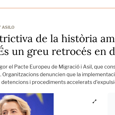
 ASILO
rictiva de la història a
 "És un greu retrocés en 
or el Pacte Europeu de Migració i Asil, que conso
da. Organitzacions denuncien que la implementaci
 detencions i procediments accelerats d'expulsi