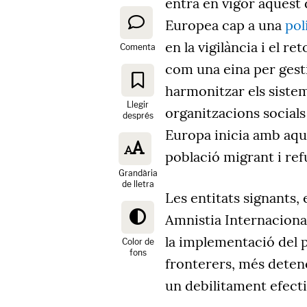
entra en vigor aquest 
Europea cap a una
pol
en la vigilància i el r
Comenta
com una eina per gesti
harmonitzar els sistem
Llegir
organitzacions social
després
Europa inicia amb aqu
població migrant i ref
Grandària
de lletra
Les entitats signants,
Amnistia Internacion
la implementació del 
Color de
fons
fronterers, més deten
un debilitament efectiu