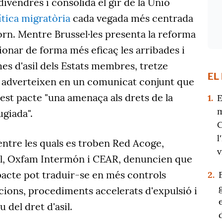
divendres i consolida el gir de la Unió
ítica migratòria
cada vegada més centrada
etorn. Mentre Brussel·les presenta la reforma
onar de forma més eficaç les arribades i
es d'asil dels Estats membres, tretze
EL
s adverteixen en un comunicat conjunt que
est pacte "una amenaça als drets de la
1.
E
m
ugiada".
C
l
 entre les quals es troben Red Acoge,
v
al, Oxfam Intermón i CEAR, denuncien que
pacte pot traduir-se en més controls
2.
cions, procediments accelerats d'expulsió i
 del dret d'asil.