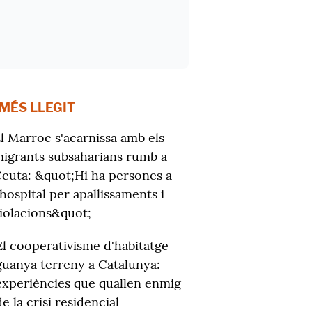
 MÉS LLEGIT
l Marroc s'acarnissa amb els
igrants subsaharians rumb a
euta: &quot;Hi ha persones a
'hospital per apallissaments i
iolacions&quot;
El cooperativisme d'habitatge
guanya terreny a Catalunya:
experiències que quallen enmig
de la crisi residencial