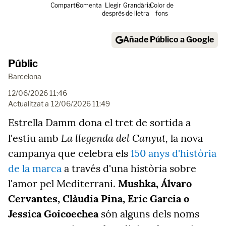
Comparte
Comenta
Llegir
Grandària
Color de
després
de lletra
fons
Añade Público a Google
Públic
Barcelona
12/06/2026 11:46
Actualitzat a
12/06/2026 11:49
Estrella Damm dona el tret de sortida a
La llegenda del Canyut,
l'estiu amb
la nova
campanya que celebra els
150 anys d'història
de la marca
a través d'una història sobre
l'amor pel Mediterrani.
Mushka, Álvaro
Cervantes, Clàudia Pina, Eric Garcia o
Jessica Goicoechea
són alguns dels noms