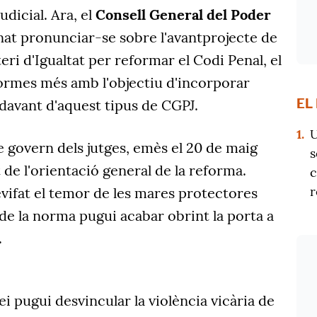
udicial. Ara, el
Consell General del Poder
at pronunciar-se sobre l'avantprojecte de
teri d'Igualtat per reformar el Codi Penal, el
normes més amb l'objectiu d'incorporar
EL
davant d'aquest tipus de CGPJ.
1.
U
e govern dels jutges, emès el 20 de maig
s
 de l'orientació general de la reforma.
c
r
revifat el temor de les mares protectores
de la norma pugui acabar obrint la porta a
.
lei pugui desvincular la violència vicària de