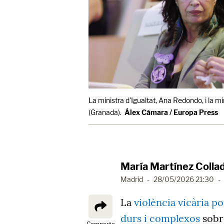
La ministra d'Igualtat, Ana Redondo, i la m
(Granada).
Álex Cámara / Europa Press
María Martínez Colla
Madrid
-
28/05/2026 21:30
-
La
violència vicària p
durs i complexos
sobre