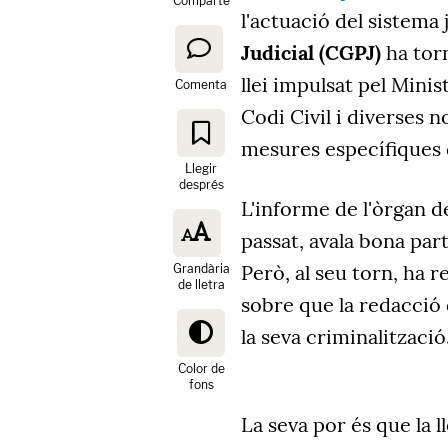
Comparte
l'actuació del sistema j
Judicial (CGPJ)
ha torn
llei impulsat pel Minis
Comenta
Codi Civil i diverses 
mesures específiques 
Llegir
després
L'informe de l'òrgan d
passat, avala bona part
Però, al seu torn, ha 
Grandària
de lletra
sobre que la redacció 
la seva criminalització
Color de
fons
La seva por és que la l