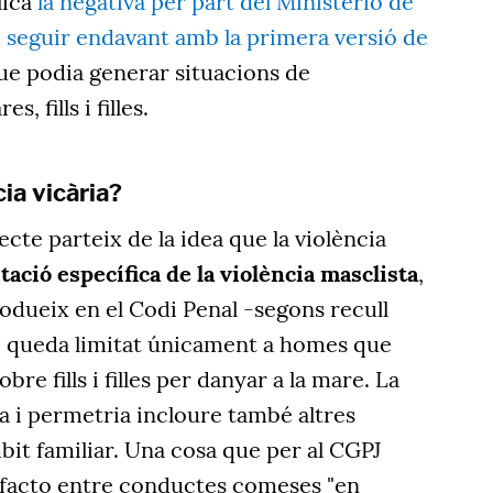
lica
la negativa per part del Ministerio de
e seguir endavant amb la primera versió de
ue podia generar situacions de
, fills i filles.
ia vicària?
cte parteix de la idea que la violència
ació específica de la violència masclista
,
rodueix en el Codi Penal -segons recull
o queda limitat únicament a homes que
bre fills i filles per danyar a la mare. La
a i permetria incloure també altres
mbit familiar. Una cosa que per al CGPJ
 facto entre conductes comeses "en