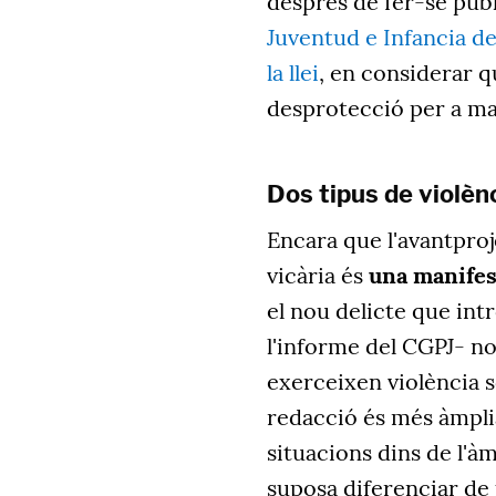
després de fer-se púb
Juventud e Infancia d
la llei
, en considerar q
desprotecció per a mares
Dos tipus de violènc
Encara que l'avantproje
vicària és
una manifest
el nou delicte que int
l'informe del CGPJ- n
exerceixen violència so
redacció és més àmpli
situacions dins de l'à
suposa diferenciar de