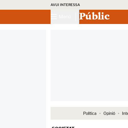
AVUI INTERESSA
Públic
Menú
Política
Opinió
Int