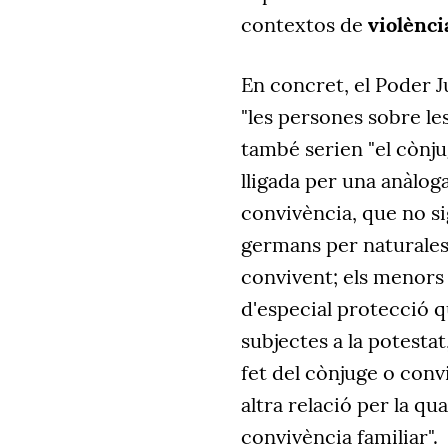
contextos de
violènci
En concret, el Poder Ju
"les persones sobre le
també serien "el cònju
lligada per una anàlog
convivència, que no s
germans per naturalesa
convivent; els menors
d'especial protecció q
subjectes a la potestat
fet del cònjuge o conv
altra relació per la qua
convivència familiar".