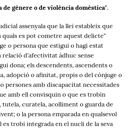
a de gènere o de violència domèstica"
.
dicial assenyala que la llei estableix que
s quals es pot cometre aquest delicte"
ge o persona que estigui o hagi estat
a relació d'afectivitat àdhuc sense
igui dona; els descendents, ascendents o
, adopció o afinitat, propis o del cònjuge o
 o persones amb discapacitat necessitades
ue amb ell convisquin o que es trobin
, tutela, curatela, acolliment o guarda de
ivent; o la persona emparada en qualsevol
l es trobi integrada en el nucli de la seva