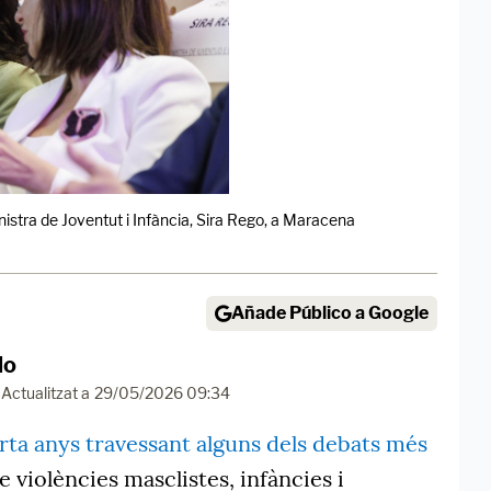
inistra de Joventut i Infància, Sira Rego, a Maracena
Añade Público a Google
do
Actualitzat a
29/05/2026 09:34
orta anys travessant alguns dels debats més
 violències masclistes, infàncies i