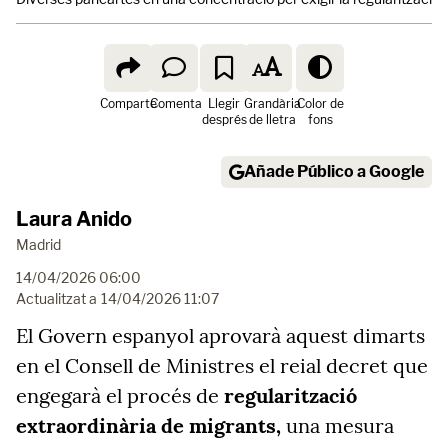
Comparte
Comenta
Llegir
Grandària
Color de
després
de lletra
fons
Añade Público a Google
Laura Anido
Madrid
14/04/2026 06:00
Actualitzat a
14/04/2026 11:07
El Govern espanyol aprovarà aquest dimarts
en el Consell de Ministres el reial decret que
engegarà el procés de
regularització
extraordinària de migrants,
una mesura