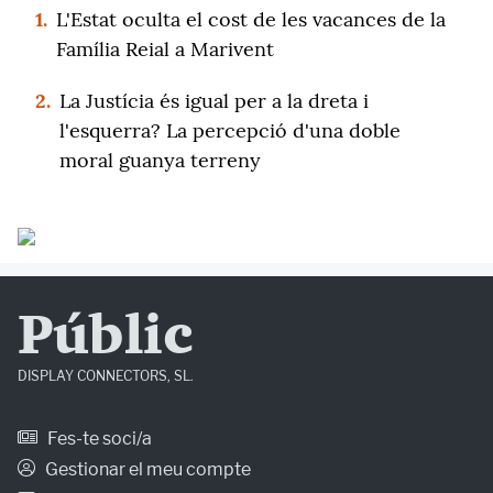
1.
L'Estat oculta el cost de les vacances de la
Família Reial a Marivent
2.
La Justícia és igual per a la dreta i
l'esquerra? La percepció d'una doble
moral guanya terreny
Públic
DISPLAY CONNECTORS, SL.
Fes-te soci/a
Gestionar el meu compte