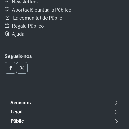
Newsletters
Aportació puntual a Público
La comunitat de Públic
Regala Público
Ajuda
Segueix-nos
Seccions
Política
Legal
Opinió
Avís legal
Públic
Internacional
Política de cookies