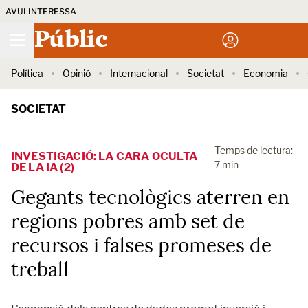
AVUI INTERESSA
Públic
Política
Opinió
Internacional
Societat
Economia
SOCIETAT
Temps de lectura:
INVESTIGACIÓ: LA CARA OCULTA
7 min
DE LA IA (2)
Gegants tecnològics aterren en
regions pobres amb set de
recursos i falses promeses de
treball