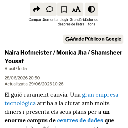
Comparte
Comenta
Llegir
Grandària
Color de
després
de lletra
fons
Añade Público a Google
Naira Hofmeister / Monica Jha / Shamsheer
Yousaf
Brasil / Índia
28/06/2026 20:50
Actualitzat a
29/06/2026 10:26
El guió rarament canvia. Una
gran empresa
tecnològica
arriba a la ciutat amb molts
diners i presenta els seus plans per a
un
enorme campus de
centres de dades
que