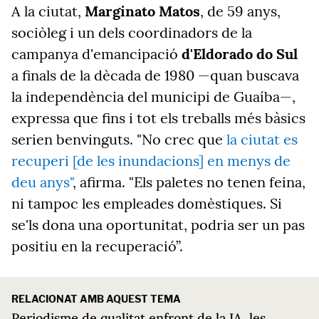
A la ciutat,
Marginato Matos
, de 59 anys,
sociòleg i un dels coordinadors de la
campanya d'emancipació
d'Eldorado
do Sul
a finals de la dècada de 1980 —quan buscava
la independència del municipi de Guaíba—,
expressa que fins i tot els treballs més bàsics
serien benvinguts. "No crec que
la ciutat es
recuperi [de les inundacions] en menys de
deu anys"
, afirma. "Els paletes no tenen feina,
ni tampoc les empleades domèstiques. Si
se'ls dona una oportunitat, podria ser un pas
positiu en la recuperació”.
RELACIONAT AMB AQUEST TEMA
Periodisme de qualitat enfront de la IA, les