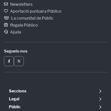
Newsletters
Aportació puntual a Público
La comunitat de Públic
Regala Público
Ajuda
Segueix-nos
Seccions
Política
Legal
Opinió
Avís legal
Públic