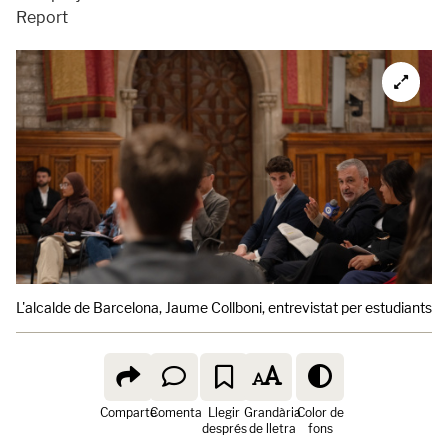
Report
L'alcalde de Barcelona, Jaume Collboni, entrevistat per estudiants
C
Comparte
Comenta
Llegir
Grandària
Color de
després
de lletra
fons