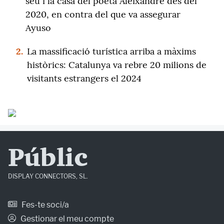
seu i la casa del poeta Aleixandre des del
2020, en contra del que va assegurar
Ayuso
2.
La massificació turística arriba a màxims
històrics: Catalunya va rebre 20 milions de
visitants estrangers el 2024
Públic
DISPLAY CONNECTORS, SL.
Fes-te soci/a
Gestionar el meu compte