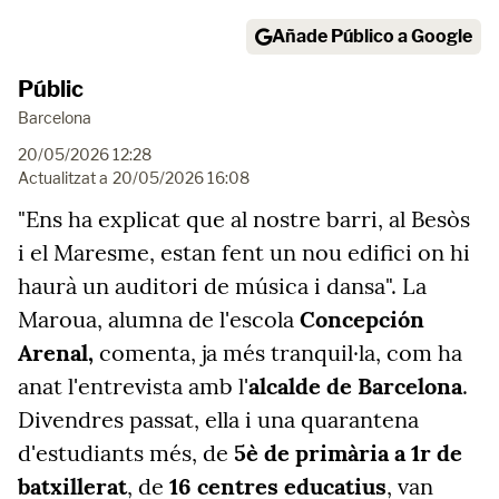
Añade Público a Google
Públic
Barcelona
20/05/2026 12:28
Actualitzat a
20/05/2026 16:08
"Ens ha explicat que al nostre barri, al Besòs
i el Maresme, estan fent un nou edifici on hi
haurà un auditori de música i dansa". La
Maroua, alumna de l'escola
Concepción
Arenal,
comenta, ja més tranquil·la, com ha
anat l'entrevista amb l'
alcalde de Barcelona
.
Divendres passat, ella i una quarantena
d'estudiants més, de
5è de primària a 1r de
batxillerat
, de
16 centres educatius
, van