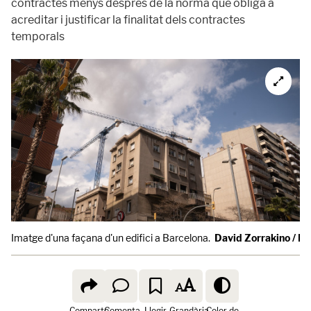
contractes menys després de la norma que obliga a
acreditar i justificar la finalitat dels contractes
temporals
Imatge d'una façana d'un edifici a Barcelona.
David Zorrakino / E
Comparte
Comenta
Llegir
Grandària
Color de