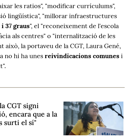
aixar les ratios", "modificar currículums",
ió lingüística", "millorar infraestructures
 i 37 graus
", el "reconeixement de l'escola
ia als centres" o "internalització de les
nt això, la portaveu de la CGT, Laura Gené,
a no hi ha unes
reivindicacions comunes
i
t".
 la CGT signi
ó, encara que a la
surti el sí"