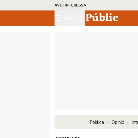
AVUI INTERESSA
Públic
Menú
Política
Opinió
Int