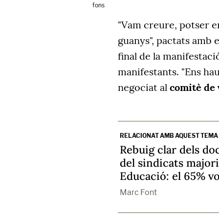
fons
"
Vam creure, potser e
guanys", pactats amb e
final de la manifestaci
manifestants. "Ens hau
negociat al
comitè de 
RELACIONAT AMB AQUEST TEMA
Rebuig clar dels do
del sindicats major
Educació: el 65% vo
Marc Font