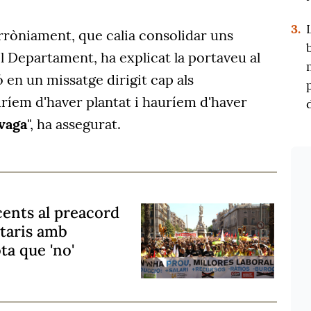
3.
rròniament, que calia consolidar uns
l Departament, ha explicat la portaveu al
ó en un missatge dirigit cap als
ríem d'haver plantat i hauríem d'haver
vaga
", ha assegurat.
cents al preacord
itaris amb
ta que 'no'