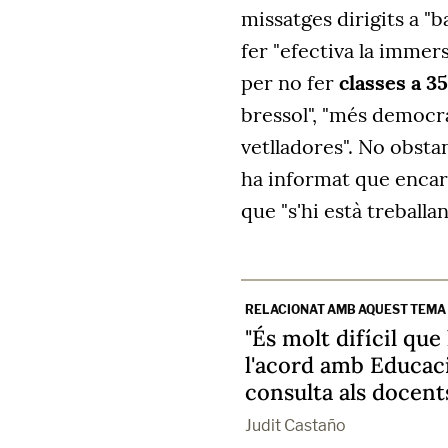
missatges dirigits a "b
fer "efectiva la immers
per no fer
classes a 35
bressol", "més democràc
vetlladores". No obsta
ha informat que encar
que "s'hi està treballan
RELACIONAT AMB AQUEST TEMA
"És molt difícil que
l'acord amb Educaci
consulta als docents 
Judit Castaño