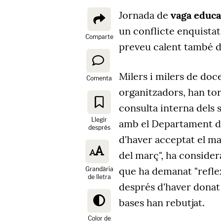
Jornada de
vaga educa
un conflicte enquistat
Comparte
preveu calent també du
Milers i milers de doc
Comenta
organitzadors, han tor
consulta interna dels 
Llegir
amb el Departament d'
després
d'haver acceptat el ma
del març", ha conside
que ha demanat "reflex
Grandària
de lletra
després d'haver donat 
bases han rebutjat.
Color de