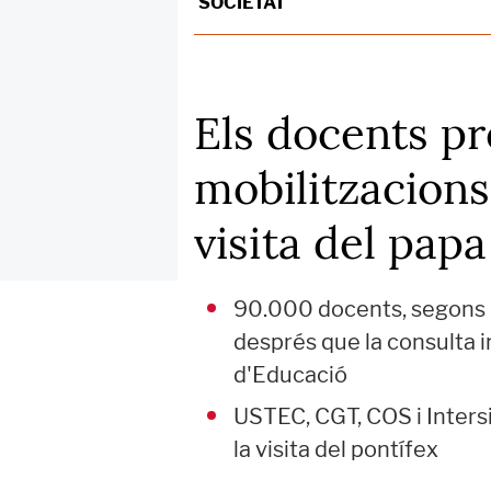
SOCIETAT
Els docents p
mobilitzacions
visita del papa
90.000 docents, segons e
després que la consulta i
d'Educació
USTEC, CGT, COS i Intersi
la visita del pontífex