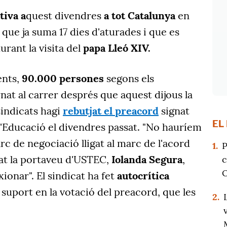
tiva a
quest divendres
a
tot Catalunya
en
 que ja suma 17 dies d'aturades i que es
rant la visita del
papa Lleó XIV.
ents,
90.000 persones
segons els
nat al carrer després que aquest dijous la
sindicats hagi
rebutjat el preacord
signat
EL
Educació el divendres passat. "No hauríem
rc de negociació lligat al marc de l'acord
1.
P
rat la portaveu d'USTEC,
Iolanda Segura
,
c
O
ionar". El sindicat ha fet
autocrítica
suport en la votació del preacord, que les
2.