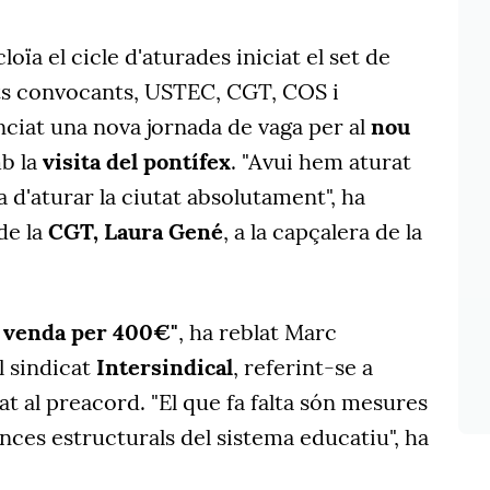
ïa el cicle d'aturades iniciat el set de
ats convocants, USTEC, CGT, COS i
nciat una nova jornada de vaga per al
nou
mb la
visita del pontífex
. "Avui hem aturat
ha d'aturar la ciutat absolutament", ha
de la
CGT, Laura Gené
, a la capçalera de la
n venda per 400€"
, ha reblat Marc
l sindicat
Intersindical
, referint-se a
at al preacord. "El que fa falta són mesures
nces estructurals del sistema educatiu", ha