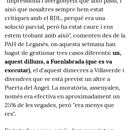
"Impressiona i avergonyeix que això passi, i
això que nosaltres sempre hem estat
crítiques amb el RDL, perquè era una
solució parcial, però ha estat caure i ens
estem trobant amb això", comenten des de la
PAH de Leganés, on aquesta setmana han
hagut de gestionar tres casos diferents:
un,
aquest dilluns, a Fuenlabrada (que es va
executar)
, el d'aquest dimecres a Villaverde i
divendres que ve està previst un altre a
Puerta del Ángel. La moratòria, assenyalen,
només era efectiva en aproximadament un
25% de les vegades, però "era menys que
res".