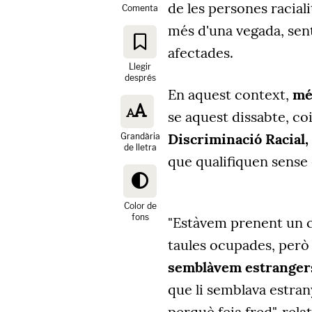
de les persones racia
Comenta
més d'una vegada, sent
afectades.
Llegir
després
En aquest context,
mé
se aquest dissabte, co
Discriminació Racial,
Grandària
de lletra
que qualifiquen sense 
Color de
fons
"Estàvem prenent un ca
taules ocupades, per
semblàvem estranger
que li semblava estran
perquè feia fred", rel