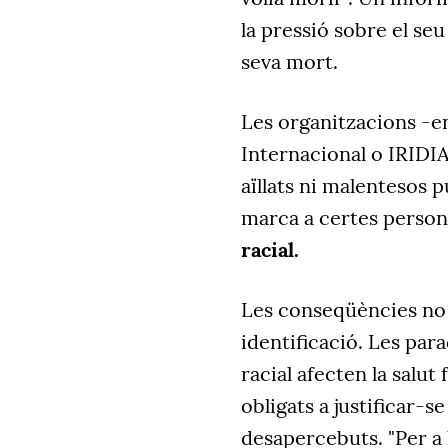
la pressió sobre el seu
seva mort.
Les organitzacions -en
Internacional o IRIDI
aïllats ni malentesos 
marca a certes perso
racial.
Les conseqüències no
identificació. Les para
racial afecten la salut
obligats a justificar-s
desapercebuts. "Per a 