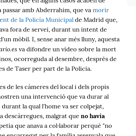
onades, que en alguns casos acaben de
va passar amb Abderrahim, que va
morir
ent de la Policía Municipal
de Madrid que,
va fora de servei, durant un intent de
d'un mòbil. I, sense anar més lluny, aquesta
ario.es
va difondre un vídeo sobre la mort
nos, ocorreguda al desembre, després de
s de Taser per part de la Policia.
s de les càmeres del local i dels propis
 mostren una intervenció que va durar al
durant la qual l'home va ser colpejat,
 a descàrregues, malgrat que
no havia
petia que anava a col·laborar perquè "no
me encarregat per la família assenyala que