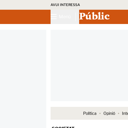
AVUI INTERESSA
Públic
Menú
Política
Opinió
Int