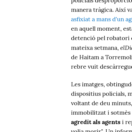
policials desproporci
manera tràgica.
Així 
asfixiat a mans d'un ag
en aquell moment, esta
detenció pel robatori 
elDi
mateixa setmana,
de Haitam a Torremoli
rebre vuit descàrregue
Les imatges, obtingude
dispositius policials,
voltant de deu minuts, 
immobilitzat i sotmès
agredit als agents
i re
volia morir". Un infor