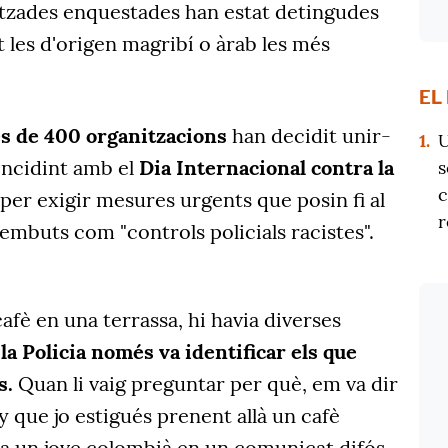
litzades enquestades han estat detingudes
 les d'origen magribí o àrab les més
EL
s de 400 organitzacions
han decidit unir-
1.
U
incidint amb el
Dia Internacional contra la
s
c
per exigir mesures urgents que posin fi al
r
embuts com "controls policials racistes".
fè en una terrassa, hi havia diverses
ò
la Policia només va identificar els que
s.
Quan li vaig preguntar per què, em va dir
y que jo estigués prenent allà un cafè
ata un jove colombià en un comunicat difós