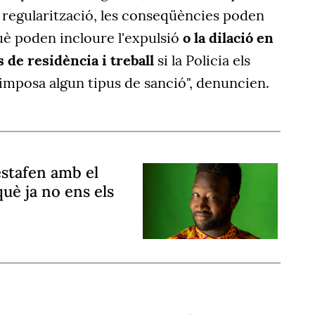
 regularització, les conseqüències poden
è poden incloure l'expulsió
o la dilació en
 de residència i treball
si la Policia els
s imposa algun tipus de sanció", denuncien.
estafen amb el
uè ja no ens els