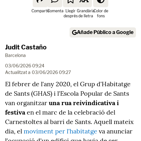
Comparte
Comenta
Llegir
Grandària
Color de
després
de lletra
fons
Añade Público a Google
Judit Castaño
Barcelona
03/06/2026 09:24
Actualitzat a
03/06/2026 09:27
El febrer de l'any 2020, el Grup d'Habitatge
de Sants (GHAS) i l'Escola Popular de Sants
van organitzar
una rua reivindicativa i
festiva
en el marc de la celebració del
Carnestoltes al barri de Sants. Aquell mateix
dia, el
moviment per l'habitatge
va anunciar
l'ocupació d'un edifici que havia de ser