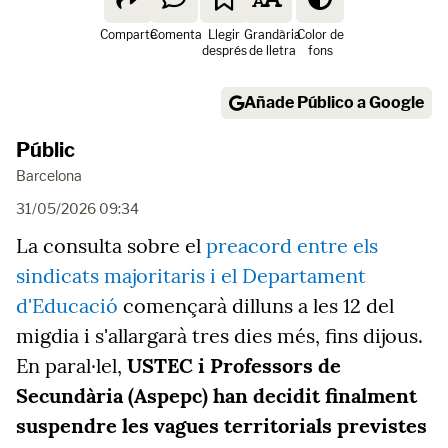
Comparte
Comenta
Llegir
Grandària
Color de
després
de lletra
fons
Añade Público a Google
Públic
Barcelona
31/05/2026 09:34
La consulta sobre el
preacord entre els
sindicats majoritaris i el Departament
d'Educació
començarà dilluns a les 12 del
migdia i s'allargarà tres dies més, fins dijous.
En paral·lel,
USTEC i Professors de
Secundària (Aspepc) han decidit finalment
suspendre les vagues territorials previstes