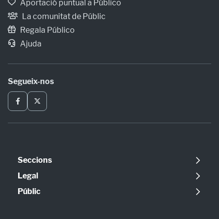
Aportació puntual a Público
La comunitat de Públic
Regala Público
Ajuda
Segueix-nos
Seccions
Política
Legal
Opinió
Avís legal
Públic
Internacional
Política de cookies
Qui som
Societat
Política de privadesa
Contacte