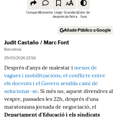
Comparte
Comenta
Llegir
Grandària
Color de
després
de lletra
fons
Añade Público a Google
Judit Castaño
/
Marc Font
Barcelona
29/05/2026 22:56
Després d'anys de malestar i
mesos de
vagues i mobilitzacions, el conflicte entre
els docents i el Govern sembla camí de
solucionar-se
. Si més no, aquest divendres al
vespre, passades les 22h, després d'una
maratoniana jornada de negociació, el
Departament d'Educació i els sindicats