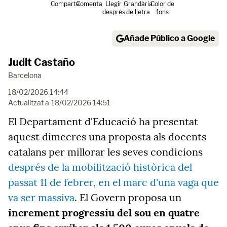
Comparte
Comenta
Llegir
Grandària
Color de
després
de lletra
fons
Añade Público a Google
Judit Castaño
Barcelona
18/02/2026 14:44
Actualitzat a
18/02/2026 14:51
El Departament d'Educació ha presentat
aquest dimecres una proposta als docents
catalans per millorar les seves condicions
després de la mobilització històrica del
passat 11 de febrer, en el marc d'una vaga que
va ser massiva
. El Govern proposa un
increment progressiu del sou en quatre