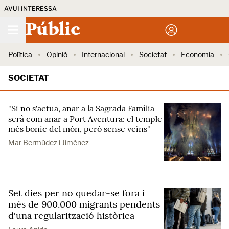
AVUI INTERESSA
Públic
Política
Opinió
Internacional
Societat
Economia
SOCIETAT
"Si no s'actua, anar a la Sagrada Família
serà com anar a Port Aventura: el temple
més bonic del món, però sense veïns"
Mar Bermúdez i Jiménez
Set dies per no quedar-se fora i
més de 900.000 migrants pendents
d'una regularització històrica