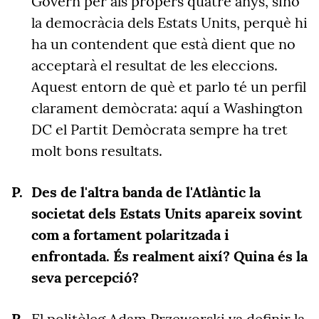
Govern per als propers quatre anys, sinó
la democràcia dels Estats Units, perquè hi
ha un contendent que està dient que no
acceptarà el resultat de les eleccions.
Aquest entorn de què et parlo té un perfil
clarament demòcrata: aquí a Washington
DC el Partit Demòcrata sempre ha tret
molt bons resultats.
Des de l'altra banda de l'Atlàntic la
societat dels Estats Units apareix sovint
com a fortament polaritzada i
enfrontada. És realment així? Quina és la
seva percepció?
El politòleg Adam Przeworski va definir la